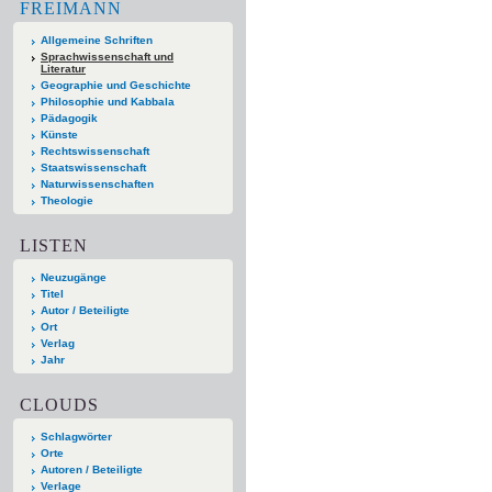
FREIMANN
Allgemeine Schriften
Sprachwissenschaft und
Literatur
Geographie und Geschichte
Philosophie und Kabbala
Pädagogik
Künste
Rechtswissenschaft
Staatswissenschaft
Naturwissenschaften
Theologie
LISTEN
Neuzugänge
Titel
Autor / Beteiligte
Ort
Verlag
Jahr
CLOUDS
Schlagwörter
Orte
Autoren / Beteiligte
Verlage