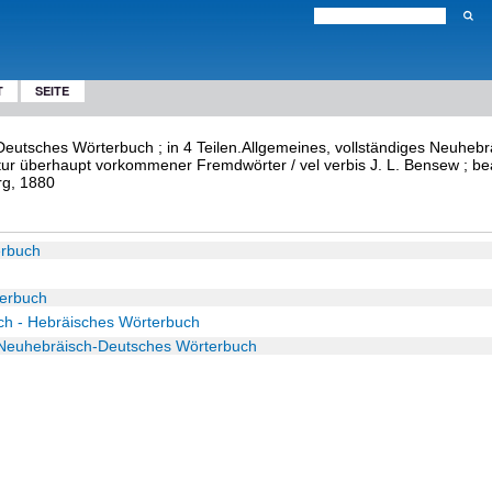
T
SEITE
eutsches Wörterbuch ; in 4 Teilen.Allgemeines, vollständiges Neuhebrä
ratur überhaupt vorkommener Fremdwörter / vel verbis J. L. Bensew ; be
g, 1880
erbuch
terbuch
sch - Hebräisches Wörterbuch
s Neuhebräisch-Deutsches Wörterbuch