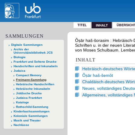
TITEL
ÜBERSICH
INHALT
SAMMLUNGEN
Ôṣār haš-šorasim : Hebräisch-D
Schriften u. in der neuen Lite
Digitale Sammlungen
Archiv der
von Moses Schulbaum. Lember
Universitätsbibliothek JCS
Biologie
INHALT
Frankfurt und Seltene Drucke
Handschriften und Inkunabeln
Hebräisch-deutsches Wört
Judaica
Ôṣār haš-šemôt
Compact Memory
Freimann-Sammlung
Chaldäisch-deutsches Wör
Hebräische Handschriften
Neues, vollständiges Deut
Hebräische Inkunabeln
Jiddische Drucke
Allgemeines, vollständige
Judaica Frankfurt
Kataloge
Rothschild-Sammlung
Kinderbuchsammlungen
Koloniale Sammlungen
Musik und Theater
Nachlässe