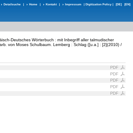
Detailsuche
|
Home
|
Kontakt
|
Impressum
|
Digitization Policy
|
[DE]
[EN]
isch-Deutsches Wörterbuch : mit Inbegriff aller talmudischer
arb. von Moses Schulbaum. Lemberg : Schlag {[u.a.] : [2](2010) /
PDF
PDF
PDF
PDF
PDF