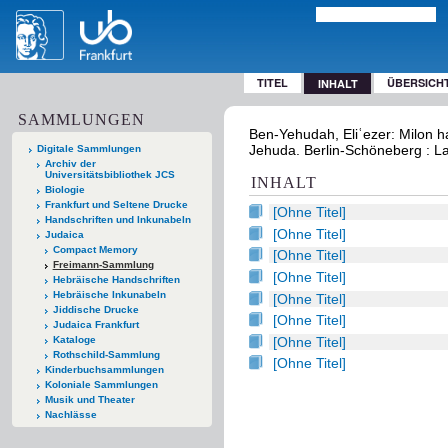
TITEL
ÜBERSICH
INHALT
SAMMLUNGEN
Ben-Yehudah, Eliʿezer: Milon h
Jehuda. Berlin-Schöneberg : La
Digitale Sammlungen
Archiv der
Universitätsbibliothek JCS
INHALT
Biologie
Frankfurt und Seltene Drucke
[Ohne Titel]
Handschriften und Inkunabeln
[Ohne Titel]
Judaica
Compact Memory
[Ohne Titel]
Freimann-Sammlung
[Ohne Titel]
Hebräische Handschriften
Hebräische Inkunabeln
[Ohne Titel]
Jiddische Drucke
[Ohne Titel]
Judaica Frankfurt
[Ohne Titel]
Kataloge
Rothschild-Sammlung
[Ohne Titel]
Kinderbuchsammlungen
Koloniale Sammlungen
Musik und Theater
Nachlässe