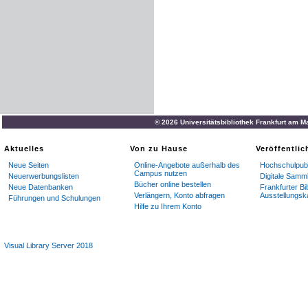
© 2026 Universitätsbibliothek Frankfurt am M
Aktuelles
Von zu Hause
Veröffentli
Neue Seiten
Online-Angebote außerhalb des
Hochschulpubl
Campus nutzen
Neuerwerbungslisten
Digitale Samm
Bücher online bestellen
Neue Datenbanken
Frankfurter Bi
Verlängern, Konto abfragen
Ausstellungsk
Führungen und Schulungen
Hilfe zu Ihrem Konto
Visual Library Server 2018