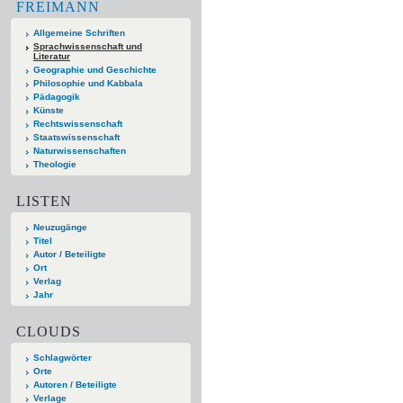
FREIMANN
Allgemeine Schriften
Sprachwissenschaft und
Literatur
Geographie und Geschichte
Philosophie und Kabbala
Pädagogik
Künste
Rechtswissenschaft
Staatswissenschaft
Naturwissenschaften
Theologie
LISTEN
Neuzugänge
Titel
Autor / Beteiligte
Ort
Verlag
Jahr
CLOUDS
Schlagwörter
Orte
Autoren / Beteiligte
Verlage