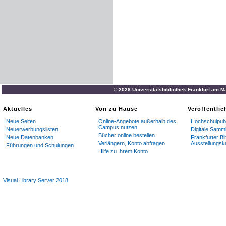
© 2026 Universitätsbibliothek Frankfurt am M
Aktuelles
Von zu Hause
Veröffentli
Neue Seiten
Online-Angebote außerhalb des
Hochschulpubl
Campus nutzen
Neuerwerbungslisten
Digitale Samm
Bücher online bestellen
Neue Datenbanken
Frankfurter Bi
Verlängern, Konto abfragen
Ausstellungsk
Führungen und Schulungen
Hilfe zu Ihrem Konto
Visual Library Server 2018