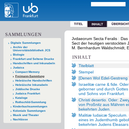
TITEL
ÜBERSICH
INHALT
SAMMLUNGEN
Jvdaeorum Secta Feralis : Das 
Sect der heutigen verstockten 
Digitale Sammlungen
Archiv der
M. Bernhardum Waldschmidt, Ev
Universitätsbibliothek JCS
Biologie
INHALT
Frankfurt und Seltene Drucke
Handschriften und Inkunabeln
Titelblatt
Judaica
Stempel
Compact Memory
Freimann-Sammlung
[Denen Wol Edel-Gestreng .
Hebräische Handschriften
Israelitæ carne & fide. Ode
Hebräische Inkunabeln
geborner und durch Gottes 
Jiddische Drucke
und Sohns von Frankfurt.
Judaica Frankfurt
Kataloge
Christi desertio. Oder: Zw
Rothschild-Sammlung
von Proßnitz aus Mähren e
Kinderbuchsammlungen
bekehrten Juden.
Koloniale Sammlungen
Malitiæ Iudaicæ Speculum. O
Musik und Theater
eines im Judenthumb gebo
Nachlässe
bekehrten Judens Eleasars