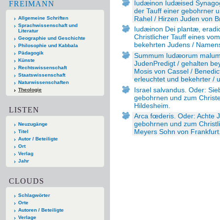
Iudæinon Iudæised Synagog
FREIMANN
der Tauff einer gebohrner u
Rahel / Hirzen Juden von Br
Allgemeine Schriften
Sprachwissenschaft und
Iudæinon Dei plantæ, eradi
Literatur
Christlicher Tauff eines 
Geographie und Geschichte
bekehrten Judens / Namens
Philosophie und Kabbala
Pädagogik
Summum Iudæorum malum, 
Künste
JudenPredigt / gehalten be
Rechtswissenschaft
Mosis von Cassel / Benedi
Staatswissenschaft
erleuchtet und bekehrter / 
Naturwissenschaften
Israel salvandus. Oder: Sie
Theologie
gebohrnen und zum Christe
Hildesheim.
LISTEN
Arca fœderis. Oder: Achte J
gebohrnen und zum Christ
Neuzugänge
Meyers Sohn von Frankfurt
Titel
Autor / Beteiligte
Ort
Verlag
Jahr
CLOUDS
Schlagwörter
Orte
Autoren / Beteiligte
Verlage