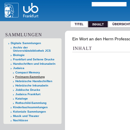
TITEL
ÜBERSICH
INHALT
SAMMLUNGEN
Ein Wort an den Herrn Professo
Digitale Sammlungen
Archiv der
INHALT
Universitätsbibliothek JCS
Biologie
Frankfurt und Seltene Drucke
Handschriften und Inkunabeln
Judaica
Compact Memory
Freimann-Sammlung
Hebräische Handschriften
Hebräische Inkunabeln
Jiddische Drucke
Judaica Frankfurt
Kataloge
Rothschild-Sammlung
Kinderbuchsammlungen
Koloniale Sammlungen
Musik und Theater
Nachlässe