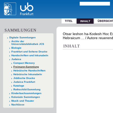
TITEL
ÜBERSICH
INHALT
SAMMLUNGEN
Otsar leshon ha-Ḳodesh Hoc Est
Hebraicum ... / Autore reuerend
Digitale Sammlungen
Archiv der
Universitätsbibliothek JCS
INHALT
Biologie
Frankfurt und Seltene Drucke
Handschriften und Inkunabeln
Judaica
Compact Memory
Freimann-Sammlung
Hebräische Handschriften
Hebräische Inkunabeln
Jiddische Drucke
Judaica Frankfurt
Kataloge
Rothschild-Sammlung
Kinderbuchsammlungen
Koloniale Sammlungen
Musik und Theater
Nachlässe