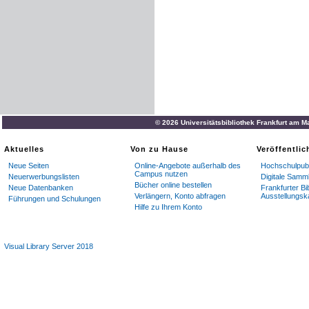
© 2026 Universitätsbibliothek Frankfurt am M
Aktuelles
Von zu Hause
Veröffentli
Neue Seiten
Online-Angebote außerhalb des
Hochschulpubl
Campus nutzen
Neuerwerbungslisten
Digitale Samm
Bücher online bestellen
Neue Datenbanken
Frankfurter Bi
Verlängern, Konto abfragen
Ausstellungsk
Führungen und Schulungen
Hilfe zu Ihrem Konto
Visual Library Server 2018