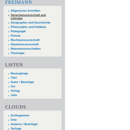
FREIMANN
Allgemeine Schriften
Sprachwissenschaft und
Literatur
Geographie und Geschichte
Philosophie und Kabbala
Pädagogik
Künste
Rechtswissenschaft
Staatswissenschaft
Naturwissenschaften
Theologie
LISTEN
Neuzugänge
Titel
Autor / Beteiligte
Ort
Verlag
Jahr
CLOUDS
Schlagwörter
Orte
Autoren / Beteiligte
Verlage