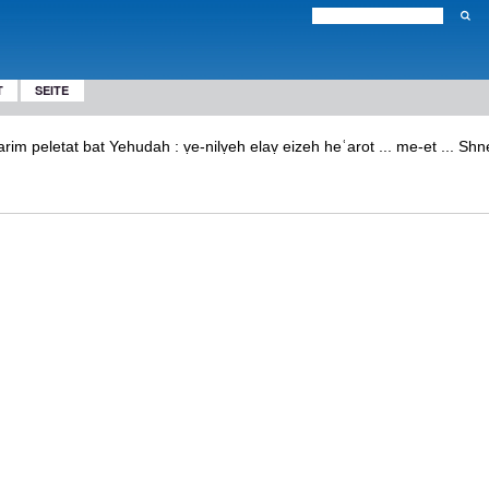
T
SEITE
sefarim peletat bat Yehudah : ṿe-nilṿeh elaṿ eizeh heʿarot ... me-et ...