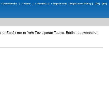
Detailsuche
|
Home
|
Kontakt
|
Impressum
|
Digitization Policy
|
[DE]
[EN]
 Shneʾur Zaḳś / me-et Yom Ṭov Lipman Tsunts. Berlin : Loewenherz ;