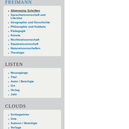
FREIMANN
Allgemeine Schriften
Sprachwissenschaft und
Literatur
Geographie und Geschichte
Philosophie und Kabbala
Pädagogik
Künste
Rechtswissenschaft
Staatswissenschaft
Naturwissenschaften
Theologie
LISTEN
Neuzugänge
Titel
Autor / Beteiligte
Ort
Verlag
Jahr
CLOUDS
Schlagwörter
Orte
Autoren / Beteiligte
Verlage