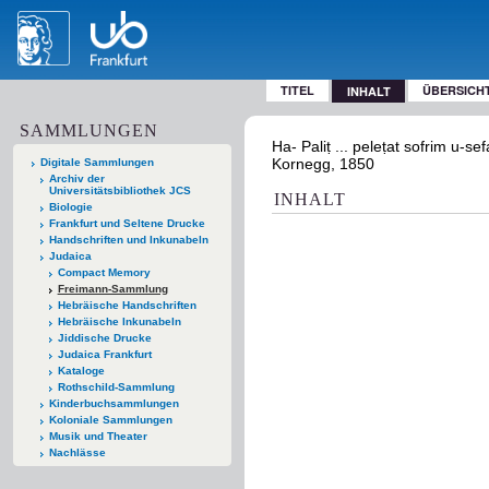
TITEL
ÜBERSICH
INHALT
SAMMLUNGEN
Ha- Paliṭ ... peleṭat sofrim u-
Kornegg, 1850
Digitale Sammlungen
Archiv der
Universitätsbibliothek JCS
INHALT
Biologie
Frankfurt und Seltene Drucke
Handschriften und Inkunabeln
Judaica
Compact Memory
Freimann-Sammlung
Hebräische Handschriften
Hebräische Inkunabeln
Jiddische Drucke
Judaica Frankfurt
Kataloge
Rothschild-Sammlung
Kinderbuchsammlungen
Koloniale Sammlungen
Musik und Theater
Nachlässe