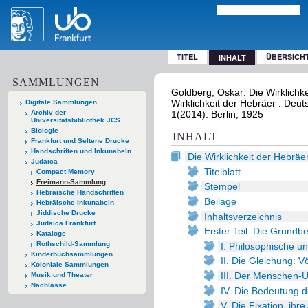
TITEL
ÜBERSICH
INHALT
SAMMLUNGEN
Goldberg, Oskar: Die Wirklichk
Wirklichkeit der Hebräer : Deut
Digitale Sammlungen
Archiv der
1(2014). Berlin, 1925
Universitätsbibliothek JCS
Biologie
INHALT
Frankfurt und Seltene Drucke
Handschriften und Inkunabeln
Die Wirklichkeit der Hebräe
Judaica
Titelblatt
Compact Memory
Freimann-Sammlung
Stempel
Hebräische Handschriften
Beilage
Hebräische Inkunabeln
Jiddische Drucke
Inhaltsverzeichnis
Judaica Frankfurt
Erster Teil. Die Grundbe
Kataloge
Rothschild-Sammlung
I. Philosophische u
Kinderbuchsammlungen
II. Die Gleichung: V
Koloniale Sammlungen
III. Der Menschen-U
Musik und Theater
Nachlässe
IV. Die Bedeutung d
V. Die Fixation, ih