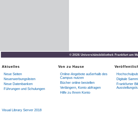
© 2026 Universitätsbibliothek Frankfurt am M
Aktuelles
Von zu Hause
Veröffentli
Neue Seiten
Online-Angebote außerhalb des
Hochschulpubl
Campus nutzen
Neuerwerbungslisten
Digitale Samm
Bücher online bestellen
Neue Datenbanken
Frankfurter Bi
Verlängern, Konto abfragen
Ausstellungsk
Führungen und Schulungen
Hilfe zu Ihrem Konto
Visual Library Server 2018