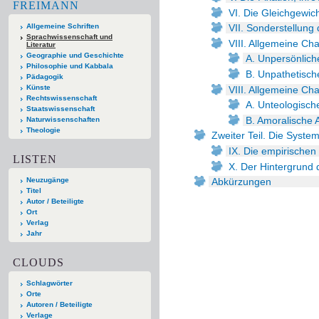
FREIMANN
VI. Die Gleichgewic
Allgemeine Schriften
VII. Sonderstellung
Sprachwissenschaft und
VIII. Allgemeine Cha
Literatur
Geographie und Geschichte
A. Unpersönlich
Philosophie und Kabbala
B. Unpathetisch
Pädagogik
Künste
VIII. Allgemeine Cha
Rechtswissenschaft
A. Unteologisch
Staatswissenschaft
B. Amoralische 
Naturwissenschaften
Theologie
Zweiter Teil. Die System
IX. Die empirischen
LISTEN
X. Der Hintergrund de
Neuzugänge
Abkürzungen
Titel
Autor / Beteiligte
Ort
Verlag
Jahr
CLOUDS
Schlagwörter
Orte
Autoren / Beteiligte
Verlage