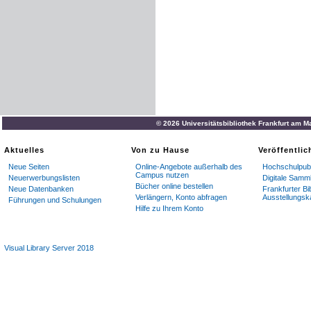
© 2026 Universitätsbibliothek Frankfurt am M
Aktuelles
Von zu Hause
Veröffentli
Neue Seiten
Online-Angebote außerhalb des
Hochschulpubl
Campus nutzen
Neuerwerbungslisten
Digitale Samm
Bücher online bestellen
Neue Datenbanken
Frankfurter Bi
Verlängern, Konto abfragen
Ausstellungsk
Führungen und Schulungen
Hilfe zu Ihrem Konto
Visual Library Server 2018