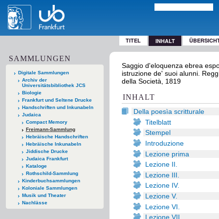
TITEL
ÜBERSICH
INHALT
SAMMLUNGEN
Saggio d'eloquenza ebrea espost
istruzione de' suoi alunni. Reggi
Digitale Sammlungen
Archiv der
della Società, 1819
Universitätsbibliothek JCS
Biologie
INHALT
Frankfurt und Seltene Drucke
Handschriften und Inkunabeln
Della poesìa scritturale
Judaica
Titelblatt
Compact Memory
Freimann-Sammlung
Stempel
Hebräische Handschriften
Introduzione
Hebräische Inkunabeln
Jiddische Drucke
Lezione prima
Judaica Frankfurt
Lezione II.
Kataloge
Rothschild-Sammlung
Lezione III.
Kinderbuchsammlungen
Lezione IV.
Koloniale Sammlungen
Lezione V.
Musik und Theater
Nachlässe
Lezione VI.
Lezione VII.