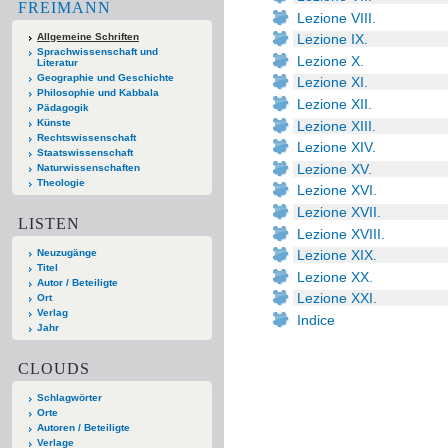
FREIMANN
Lezione VIII.
Allgemeine Schriften
Lezione IX.
Sprachwissenschaft und
Lezione X.
Literatur
Geographie und Geschichte
Lezione XI.
Philosophie und Kabbala
Lezione XII.
Pädagogik
Künste
Lezione XIII.
Rechtswissenschaft
Lezione XIV.
Staatswissenschaft
Lezione XV.
Naturwissenschaften
Theologie
Lezione XVI.
Lezione XVII.
LISTEN
Lezione XVIII.
Neuzugänge
Lezione XIX.
Titel
Lezione XX.
Autor / Beteiligte
Lezione XXI.
Ort
Verlag
Indice
Jahr
CLOUDS
Schlagwörter
Orte
Autoren / Beteiligte
Verlage