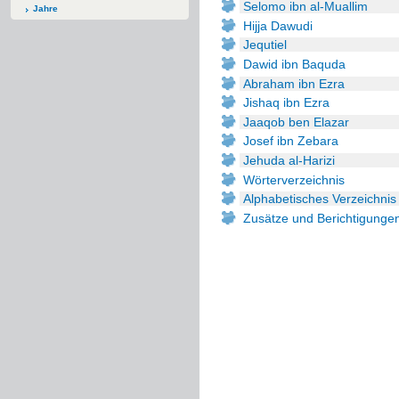
Selomo ibn al-Muallim
Jahre
Hijja Dawudi
Jequtiel
Dawid ibn Baquda
Abraham ibn Ezra
Jishaq ibn Ezra
Jaaqob ben Elazar
Josef ibn Zebara
Jehuda al-Harizi
Wörterverzeichnis
Alphabetisches Verzeichnis
Zusätze und Berichtigunge