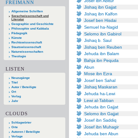
Josef ibn Abitur
FREIMANN
Jishaq ibn Gajjat
Allgemeine Schriften
Jishaq ibn Kalfon
Sprachwissenschaft und
Literatur
Josef ben Hisdai
Geographie und Geschichte
Semuel ha-Nagid
Philosophie und Kabbala
Selomo ibn Gabirol
Pädagogik
Künste
Jishaq b. Saul
Rechtswissenschaft
Jishaq ben Reuben
Staatswissenschaft
Naturwissenschaften
Jehuda ibn Balam
Theologie
Bahja ibn Pequda
Abun
LISTEN
Mose ibn Ezra
Neuzugänge
Josef ben Sahal
Titel
Jishaq Maskaran
Autor / Beteiligte
Ort
Jehuda ha-Lewi
Verlag
Lewi al-Tabban
Jahr
Jehuda ibn Gajjat
CLOUDS
Selomo ibn Gajjat
Josef ibn Saddiq
Schlagwörter
Josef ibn Muhagir
Orte
Autoren / Beteiligte
Jehuda ben Abun
Verlage