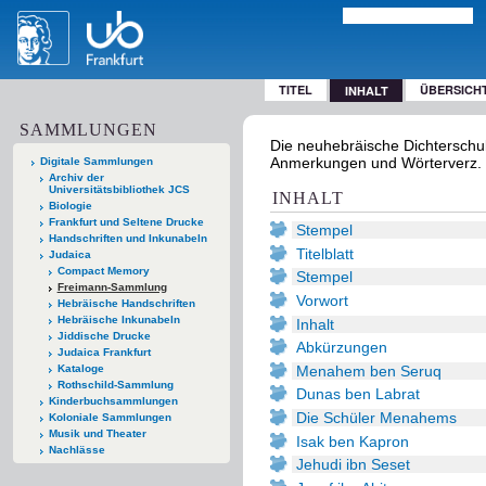
TITEL
ÜBERSICH
INHALT
SAMMLUNGEN
Die neuhebräische Dichterschul
Anmerkungen und Wörterverz. / 
Digitale Sammlungen
Archiv der
Universitätsbibliothek JCS
INHALT
Biologie
Frankfurt und Seltene Drucke
Stempel
Handschriften und Inkunabeln
Titelblatt
Judaica
Compact Memory
Stempel
Freimann-Sammlung
Vorwort
Hebräische Handschriften
Hebräische Inkunabeln
Inhalt
Jiddische Drucke
Abkürzungen
Judaica Frankfurt
Menahem ben Seruq
Kataloge
Rothschild-Sammlung
Dunas ben Labrat
Kinderbuchsammlungen
Die Schüler Menahems
Koloniale Sammlungen
Musik und Theater
Isak ben Kapron
Nachlässe
Jehudi ibn Seset