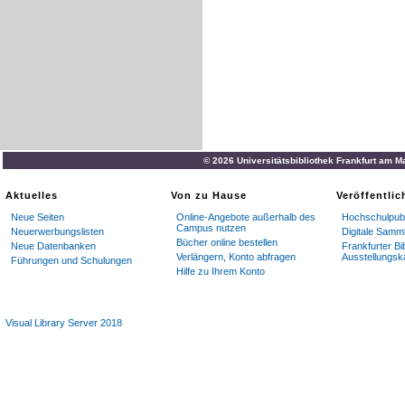
© 2026 Universitätsbibliothek Frankfurt am M
Aktuelles
Von zu Hause
Veröffentli
Neue Seiten
Online-Angebote außerhalb des
Hochschulpubl
Campus nutzen
Neuerwerbungslisten
Digitale Samm
Bücher online bestellen
Neue Datenbanken
Frankfurter Bi
Verlängern, Konto abfragen
Ausstellungsk
Führungen und Schulungen
Hilfe zu Ihrem Konto
Visual Library Server 2018