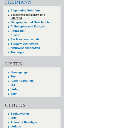
FREIMANN
Allgemeine Schriften
Sprachwissenschaft und
Literatur
Geographie und Geschichte
Philosophie und Kabbala
Pädagogik
Künste
Rechtswissenschaft
Staatswissenschaft
Naturwissenschaften
Theologie
LISTEN
Neuzugänge
Titel
Autor / Beteiligte
Ort
Verlag
Jahr
CLOUDS
Schlagwörter
Orte
Autoren / Beteiligte
Verlage