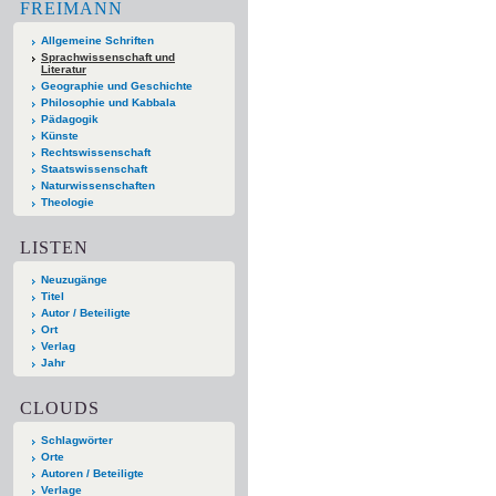
FREIMANN
Allgemeine Schriften
Sprachwissenschaft und
Literatur
Geographie und Geschichte
Philosophie und Kabbala
Pädagogik
Künste
Rechtswissenschaft
Staatswissenschaft
Naturwissenschaften
Theologie
LISTEN
Neuzugänge
Titel
Autor / Beteiligte
Ort
Verlag
Jahr
CLOUDS
Schlagwörter
Orte
Autoren / Beteiligte
Verlage