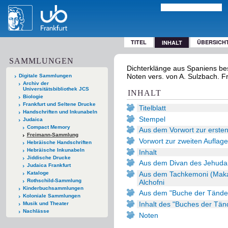
TITEL
ÜBERSICH
INHALT
SAMMLUNGEN
Dichterklänge aus Spaniens bes
Noten vers. von A. Sulzbach. F
Digitale Sammlungen
Archiv der
Universitätsbibliothek JCS
INHALT
Biologie
Frankfurt und Seltene Drucke
Titelblatt
Handschriften und Inkunabeln
Stempel
Judaica
Compact Memory
Aus dem Vorwort zur ersten
Freimann-Sammlung
Vorwort zur zweiten Auflage
Hebräische Handschriften
Hebräische Inkunabeln
Inhalt
Jiddische Drucke
Aus dem Divan des Jehuda
Judaica Frankfurt
Aus dem Tachkemoni (Maka
Kataloge
Rothschild-Sammlung
Alchofni
Kinderbuchsammlungen
Aus dem "Buche der Tände
Koloniale Sammlungen
Inhalt des "Buches der Tän
Musik und Theater
Nachlässe
Noten