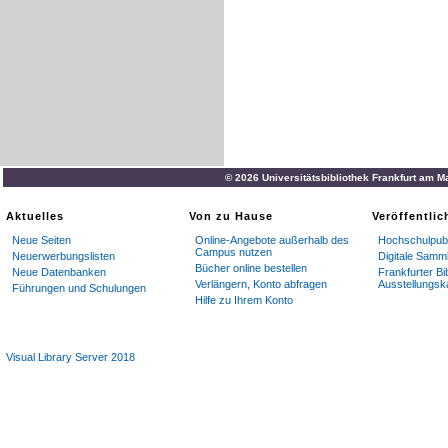
© 2026 Universitätsbibliothek Frankfurt am M
Aktuelles
Von zu Hause
Veröffentli
Neue Seiten
Online-Angebote außerhalb des
Hochschulpubl
Campus nutzen
Neuerwerbungslisten
Digitale Samm
Bücher online bestellen
Neue Datenbanken
Frankfurter Bi
Verlängern, Konto abfragen
Ausstellungsk
Führungen und Schulungen
Hilfe zu Ihrem Konto
Visual Library Server 2018