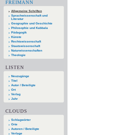
FREIMANN
Allgemeine Schriften
Sprachwissenschaft und
Literatur
Geographie und Geschichte
Philosophie und Kabbala
Pädagogik
Künste
Rechtswissenschaft
Staatswissenschaft
Naturwissenschaften
Theologie
LISTEN
Neuzugänge
Titel
Autor / Beteiligte
Ort
Verlag
Jahr
CLOUDS
Schlagwörter
Orte
Autoren / Beteiligte
Verlage