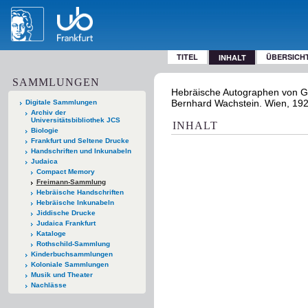
TITEL
ÜBERSICH
INHALT
SAMMLUNGEN
Hebräische Autographen von Gele
Bernhard Wachstein. Wien, 19
Digitale Sammlungen
Archiv der
Universitätsbibliothek JCS
INHALT
Biologie
Frankfurt und Seltene Drucke
Handschriften und Inkunabeln
Judaica
Compact Memory
Freimann-Sammlung
Hebräische Handschriften
Hebräische Inkunabeln
Jiddische Drucke
Judaica Frankfurt
Kataloge
Rothschild-Sammlung
Kinderbuchsammlungen
Koloniale Sammlungen
Musik und Theater
Nachlässe