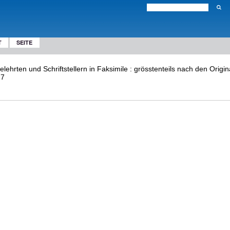
T
SEITE
hrten und Schriftstellern in Faksimile : grösstenteils nach den Origin
27