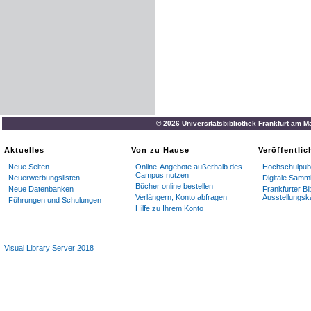
© 2026 Universitätsbibliothek Frankfurt am M
Aktuelles
Von zu Hause
Veröffentli
Neue Seiten
Online-Angebote außerhalb des
Hochschulpubl
Campus nutzen
Neuerwerbungslisten
Digitale Samm
Bücher online bestellen
Neue Datenbanken
Frankfurter Bi
Verlängern, Konto abfragen
Ausstellungsk
Führungen und Schulungen
Hilfe zu Ihrem Konto
Visual Library Server 2018