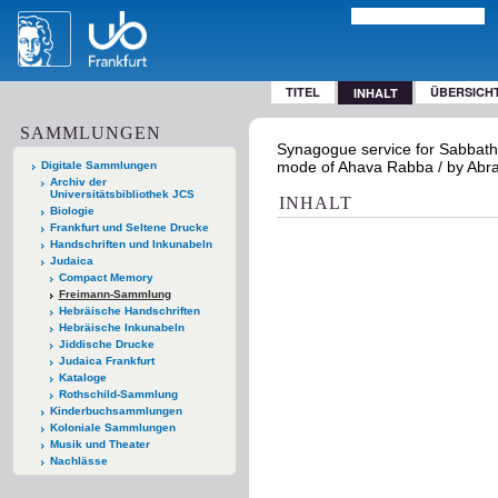
TITEL
ÜBERSICH
INHALT
SAMMLUNGEN
Synagogue service for Sabbath 
mode of Ahava Rabba / by Abrah
Digitale Sammlungen
Archiv der
Universitätsbibliothek JCS
INHALT
Biologie
Frankfurt und Seltene Drucke
Handschriften und Inkunabeln
Judaica
Compact Memory
Freimann-Sammlung
Hebräische Handschriften
Hebräische Inkunabeln
Jiddische Drucke
Judaica Frankfurt
Kataloge
Rothschild-Sammlung
Kinderbuchsammlungen
Koloniale Sammlungen
Musik und Theater
Nachlässe