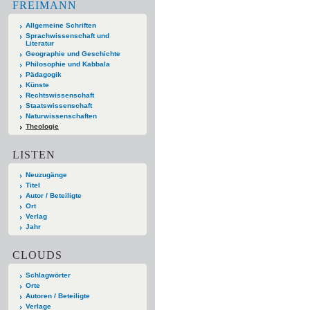
FREIMANN
Allgemeine Schriften
Sprachwissenschaft und
Literatur
Geographie und Geschichte
Philosophie und Kabbala
Pädagogik
Künste
Rechtswissenschaft
Staatswissenschaft
Naturwissenschaften
Theologie
LISTEN
Neuzugänge
Titel
Autor / Beteiligte
Ort
Verlag
Jahr
CLOUDS
Schlagwörter
Orte
Autoren / Beteiligte
Verlage