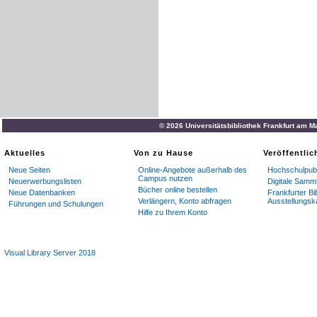
© 2026 Universitätsbibliothek Frankfurt am M
Aktuelles
Von zu Hause
Veröffentli
Neue Seiten
Online-Angebote außerhalb des
Hochschulpubl
Campus nutzen
Neuerwerbungslisten
Digitale Samm
Bücher online bestellen
Neue Datenbanken
Frankfurter Bi
Verlängern, Konto abfragen
Ausstellungsk
Führungen und Schulungen
Hilfe zu Ihrem Konto
Visual Library Server 2018