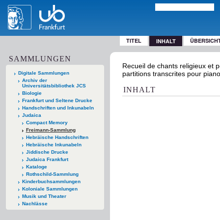
TITEL
ÜBERSICH
INHALT
SAMMLUNGEN
Recueil de chants religieux et p
partitions transcrites pour pia
Digitale Sammlungen
Archiv der
Universitätsbibliothek JCS
INHALT
Biologie
Frankfurt und Seltene Drucke
Handschriften und Inkunabeln
Judaica
Compact Memory
Freimann-Sammlung
Hebräische Handschriften
Hebräische Inkunabeln
Jiddische Drucke
Judaica Frankfurt
Kataloge
Rothschild-Sammlung
Kinderbuchsammlungen
Koloniale Sammlungen
Musik und Theater
Nachlässe