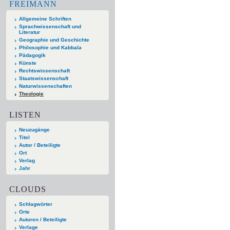
FREIMANN
Allgemeine Schriften
Sprachwissenschaft und
Literatur
Geographie und Geschichte
Philosophie und Kabbala
Pädagogik
Künste
Rechtswissenschaft
Staatswissenschaft
Naturwissenschaften
Theologie
LISTEN
Neuzugänge
Titel
Autor / Beteiligte
Ort
Verlag
Jahr
CLOUDS
Schlagwörter
Orte
Autoren / Beteiligte
Verlage