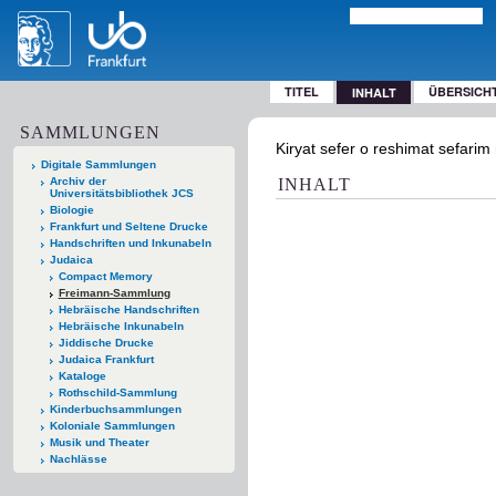
TITEL
ÜBERSICH
INHALT
SAMMLUNGEN
Kiryat sefer o reshimat sefari
Digitale Sammlungen
Archiv der
INHALT
Universitätsbibliothek JCS
Biologie
Frankfurt und Seltene Drucke
Handschriften und Inkunabeln
Judaica
Compact Memory
Freimann-Sammlung
Hebräische Handschriften
Hebräische Inkunabeln
Jiddische Drucke
Judaica Frankfurt
Kataloge
Rothschild-Sammlung
Kinderbuchsammlungen
Koloniale Sammlungen
Musik und Theater
Nachlässe