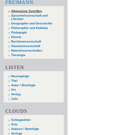
FREIMANN
Allgemeine Schriften
Sprachwissenschaft und
Literatur
Geographie und Geschichte
Philosophie und Kabbala
Pädagogik
Künste
Rechtswissenschaft
Staatswissenschaft
Naturwissenschaften
Theologie
LISTEN
Neuzugänge
Titel
Autor / Beteiligte
Ort
Verlag
Jahr
CLOUDS
Schlagwörter
Orte
Autoren / Beteiligte
Verlage