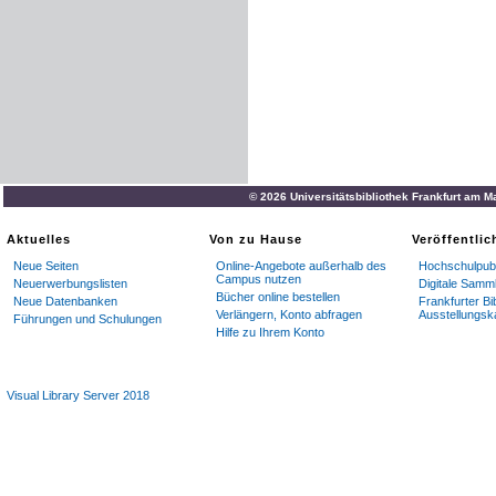
© 2026 Universitätsbibliothek Frankfurt am M
Aktuelles
Von zu Hause
Veröffentli
Neue Seiten
Online-Angebote außerhalb des
Hochschulpubl
Campus nutzen
Neuerwerbungslisten
Digitale Samm
Bücher online bestellen
Neue Datenbanken
Frankfurter Bi
Verlängern, Konto abfragen
Ausstellungsk
Führungen und Schulungen
Hilfe zu Ihrem Konto
Visual Library Server 2018