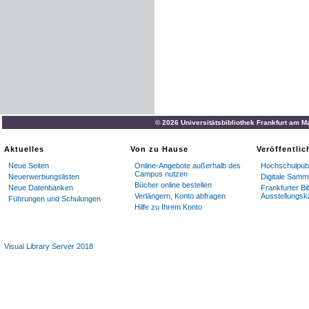
© 2026 Universitätsbibliothek Frankfurt am M
Aktuelles
Von zu Hause
Veröffentli
Neue Seiten
Online-Angebote außerhalb des
Hochschulpubl
Campus nutzen
Neuerwerbungslisten
Digitale Samm
Bücher online bestellen
Neue Datenbanken
Frankfurter Bi
Verlängern, Konto abfragen
Ausstellungsk
Führungen und Schulungen
Hilfe zu Ihrem Konto
Visual Library Server 2018