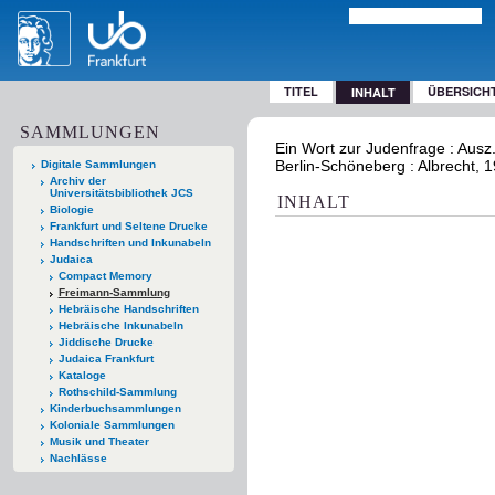
TITEL
ÜBERSICH
INHALT
SAMMLUNGEN
Ein Wort zur Judenfrage : Ausz.
Berlin-Schöneberg : Albrecht, 
Digitale Sammlungen
Archiv der
Universitätsbibliothek JCS
INHALT
Biologie
Frankfurt und Seltene Drucke
Handschriften und Inkunabeln
Judaica
Compact Memory
Freimann-Sammlung
Hebräische Handschriften
Hebräische Inkunabeln
Jiddische Drucke
Judaica Frankfurt
Kataloge
Rothschild-Sammlung
Kinderbuchsammlungen
Koloniale Sammlungen
Musik und Theater
Nachlässe