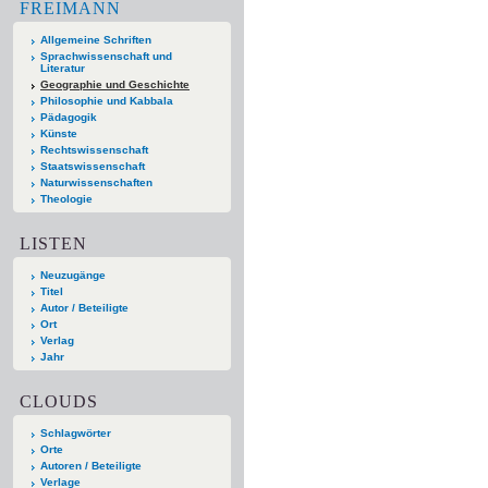
FREIMANN
Allgemeine Schriften
Sprachwissenschaft und
Literatur
Geographie und Geschichte
Philosophie und Kabbala
Pädagogik
Künste
Rechtswissenschaft
Staatswissenschaft
Naturwissenschaften
Theologie
LISTEN
Neuzugänge
Titel
Autor / Beteiligte
Ort
Verlag
Jahr
CLOUDS
Schlagwörter
Orte
Autoren / Beteiligte
Verlage