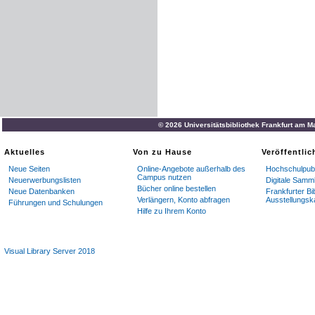
© 2026 Universitätsbibliothek Frankfurt am M
Aktuelles
Von zu Hause
Veröffentli
Neue Seiten
Online-Angebote außerhalb des
Hochschulpubl
Campus nutzen
Neuerwerbungslisten
Digitale Samm
Bücher online bestellen
Neue Datenbanken
Frankfurter Bi
Verlängern, Konto abfragen
Ausstellungsk
Führungen und Schulungen
Hilfe zu Ihrem Konto
Visual Library Server 2018