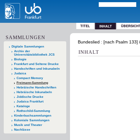
TITEL
ÜBERSICH
INHALT
SAMMLUNGEN
Bundeslied : [nach Psalm 133] /
Digitale Sammlungen
Archiv der
INHALT
Universitätsbibliothek JCS
Biologie
Frankfurt und Seltene Drucke
Handschriften und Inkunabeln
Judaica
Compact Memory
Freimann-Sammlung
Hebräische Handschriften
Hebräische Inkunabeln
Jiddische Drucke
Judaica Frankfurt
Kataloge
Rothschild-Sammlung
Kinderbuchsammlungen
Koloniale Sammlungen
Musik und Theater
Nachlässe