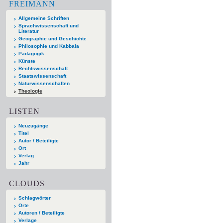
FREIMANN
Allgemeine Schriften
Sprachwissenschaft und
Literatur
Geographie und Geschichte
Philosophie und Kabbala
Pädagogik
Künste
Rechtswissenschaft
Staatswissenschaft
Naturwissenschaften
Theologie
LISTEN
Neuzugänge
Titel
Autor / Beteiligte
Ort
Verlag
Jahr
CLOUDS
Schlagwörter
Orte
Autoren / Beteiligte
Verlage