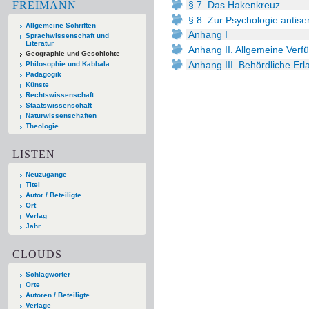
FREIMANN
§ 7. Das Hakenkreuz
§ 8. Zur Psychologie antis
Allgemeine Schriften
Anhang I
Sprachwissenschaft und
Literatur
Anhang II. Allgemeine Verf
Geographie und Geschichte
Anhang III. Behördliche Er
Philosophie und Kabbala
Pädagogik
Künste
Rechtswissenschaft
Staatswissenschaft
Naturwissenschaften
Theologie
LISTEN
Neuzugänge
Titel
Autor / Beteiligte
Ort
Verlag
Jahr
CLOUDS
Schlagwörter
Orte
Autoren / Beteiligte
Verlage