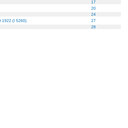
17
20
24
.1922 (I 5260).
27
28