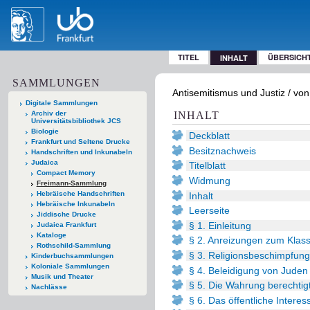
TITEL
ÜBERSICH
INHALT
SAMMLUNGEN
Antisemitismus und Justiz / von
Digitale Sammlungen
Archiv der
INHALT
Universitätsbibliothek JCS
Biologie
Deckblatt
Frankfurt und Seltene Drucke
Besitznachweis
Handschriften und Inkunabeln
Judaica
Titelblatt
Compact Memory
Widmung
Freimann-Sammlung
Hebräische Handschriften
Inhalt
Hebräische Inkunabeln
Leerseite
Jiddische Drucke
§ 1. Einleitung
Judaica Frankfurt
Kataloge
§ 2. Anreizungen zum Klas
Rothschild-Sammlung
§ 3. Religionsbeschimpfung
Kinderbuchsammlungen
Koloniale Sammlungen
§ 4. Beleidigung von Juden 
Musik und Theater
§ 5. Die Wahrung berechtig
Nachlässe
§ 6. Das öffentliche Interes