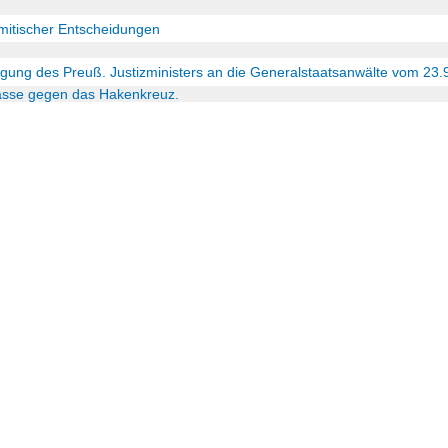
emitischer Entscheidungen
ügung des Preuß. Justizministers an die Generalstaatsanwälte vom 23.9
lasse gegen das Hakenkreuz.