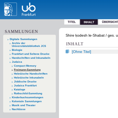
TITEL
ÜBERSICH
INHALT
SAMMLUNGEN
Shire ḳodesh le-Shabat / ges. 
Digitale Sammlungen
Archiv der
INHALT
Universitätsbibliothek JCS
Biologie
[Ohne Titel]
Frankfurt und Seltene Drucke
Handschriften und Inkunabeln
Judaica
Compact Memory
Freimann-Sammlung
Hebräische Handschriften
Hebräische Inkunabeln
Jiddische Drucke
Judaica Frankfurt
Kataloge
Rothschild-Sammlung
Kinderbuchsammlungen
Koloniale Sammlungen
Musik und Theater
Nachlässe