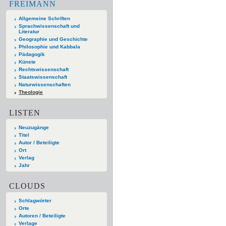
FREIMANN
Allgemeine Schriften
Sprachwissenschaft und
Literatur
Geographie und Geschichte
Philosophie und Kabbala
Pädagogik
Künste
Rechtswissenschaft
Staatswissenschaft
Naturwissenschaften
Theologie
LISTEN
Neuzugänge
Titel
Autor / Beteiligte
Ort
Verlag
Jahr
CLOUDS
Schlagwörter
Orte
Autoren / Beteiligte
Verlage