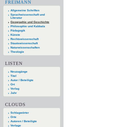
FREIMANN
Allgemeine Schriften
Sprachwissenschaft und
Literatur
Geographie und Geschichte
Philosophie und Kabbala
Pädagogik
Künste
Rechtswissenschaft
Staatswissenschaft
Naturwissenschaften
Theologie
LISTEN
Neuzugänge
Titel
Autor / Beteiligte
Ort
Verlag
Jahr
CLOUDS
Schlagwörter
Orte
Autoren / Beteiligte
Verlage