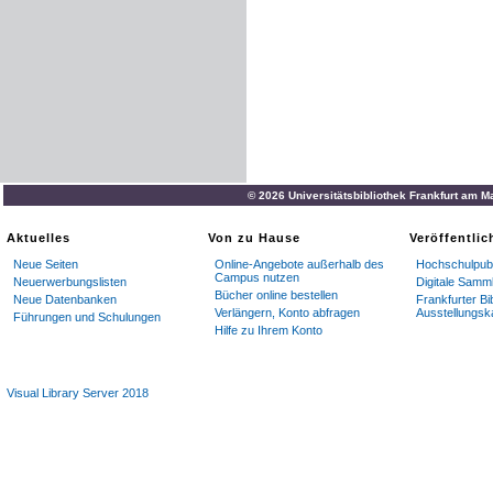
© 2026 Universitätsbibliothek Frankfurt am M
Aktuelles
Von zu Hause
Veröffentli
Neue Seiten
Online-Angebote außerhalb des
Hochschulpubl
Campus nutzen
Neuerwerbungslisten
Digitale Samm
Bücher online bestellen
Neue Datenbanken
Frankfurter Bi
Verlängern, Konto abfragen
Ausstellungsk
Führungen und Schulungen
Hilfe zu Ihrem Konto
Visual Library Server 2018