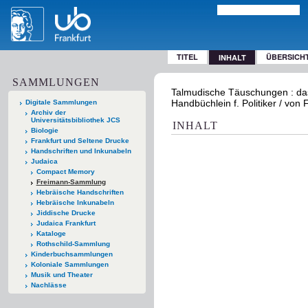
TITEL
ÜBERSICH
INHALT
SAMMLUNGEN
Talmudische Täuschungen : das
Handbüchlein f. Politiker / von 
Digitale Sammlungen
Archiv der
Universitätsbibliothek JCS
INHALT
Biologie
Frankfurt und Seltene Drucke
Handschriften und Inkunabeln
Judaica
Compact Memory
Freimann-Sammlung
Hebräische Handschriften
Hebräische Inkunabeln
Jiddische Drucke
Judaica Frankfurt
Kataloge
Rothschild-Sammlung
Kinderbuchsammlungen
Koloniale Sammlungen
Musik und Theater
Nachlässe