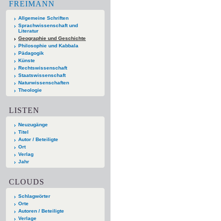
FREIMANN
Allgemeine Schriften
Sprachwissenschaft und
Literatur
Geographie und Geschichte
Philosophie und Kabbala
Pädagogik
Künste
Rechtswissenschaft
Staatswissenschaft
Naturwissenschaften
Theologie
LISTEN
Neuzugänge
Titel
Autor / Beteiligte
Ort
Verlag
Jahr
CLOUDS
Schlagwörter
Orte
Autoren / Beteiligte
Verlage