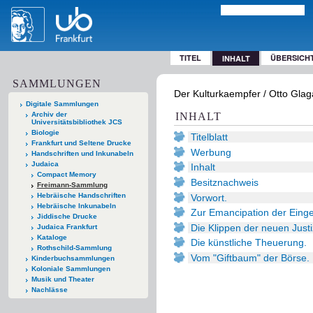
TITEL
ÜBERSICH
INHALT
SAMMLUNGEN
Der Kulturkaempfer / Otto Glaga
Digitale Sammlungen
Archiv der
INHALT
Universitätsbibliothek JCS
Biologie
Titelblatt
Frankfurt und Seltene Drucke
Werbung
Handschriften und Inkunabeln
Judaica
Inhalt
Compact Memory
Besitznachweis
Freimann-Sammlung
Hebräische Handschriften
Vorwort.
Hebräische Inkunabeln
Zur Emancipation der Eing
Jiddische Drucke
Die Klippen der neuen Just
Judaica Frankfurt
Kataloge
Die künstliche Theuerung.
Rothschild-Sammlung
Vom "Giftbaum" der Börse.
Kinderbuchsammlungen
Koloniale Sammlungen
Musik und Theater
Nachlässe