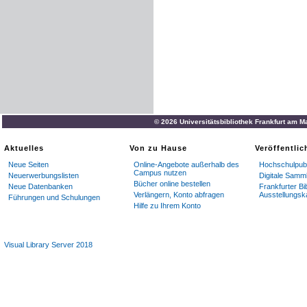
© 2026 Universitätsbibliothek Frankfurt am M
Aktuelles
Von zu Hause
Veröffentli
Neue Seiten
Online-Angebote außerhalb des
Hochschulpubl
Campus nutzen
Neuerwerbungslisten
Digitale Samm
Bücher online bestellen
Neue Datenbanken
Frankfurter Bi
Verlängern, Konto abfragen
Ausstellungsk
Führungen und Schulungen
Hilfe zu Ihrem Konto
Visual Library Server 2018