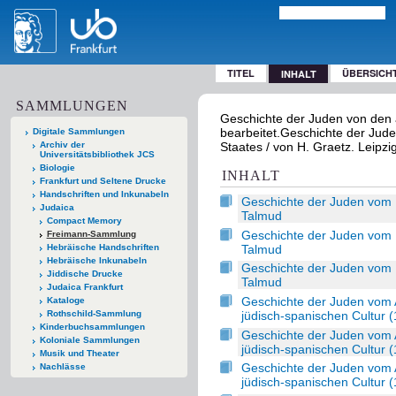
TITEL
ÜBERSICH
INHALT
SAMMLUNGEN
Geschichte der Juden von den ä
bearbeitet.Geschichte der Jud
Digitale Sammlungen
Archiv der
Staates / von H. Graetz. Leipzig
Universitätsbibliothek JCS
Biologie
INHALT
Frankfurt und Seltene Drucke
Handschriften und Inkunabeln
Geschichte der Juden vom 
Judaica
Talmud
Compact Memory
Geschichte der Juden vom 
Freimann-Sammlung
Talmud
Hebräische Handschriften
Hebräische Inkunabeln
Geschichte der Juden vom 
Jiddische Drucke
Talmud
Judaica Frankfurt
Geschichte der Juden vom 
Kataloge
jüdisch-spanischen Cultur 
Rothschild-Sammlung
Kinderbuchsammlungen
Geschichte der Juden vom 
Koloniale Sammlungen
jüdisch-spanischen Cultur 
Musik und Theater
Geschichte der Juden vom 
Nachlässe
jüdisch-spanischen Cultur 