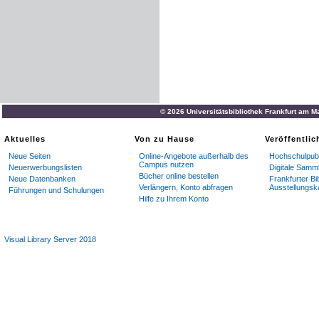
© 2026 Universitätsbibliothek Frankfurt am M
Aktuelles
Von zu Hause
Veröffentli
Neue Seiten
Online-Angebote außerhalb des
Hochschulpubl
Campus nutzen
Neuerwerbungslisten
Digitale Samm
Bücher online bestellen
Neue Datenbanken
Frankfurter Bi
Verlängern, Konto abfragen
Ausstellungsk
Führungen und Schulungen
Hilfe zu Ihrem Konto
Visual Library Server 2018