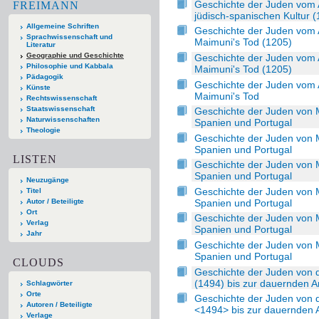
Geschichte der Juden vom 
FREIMANN
jüdisch-spanischen Kultur 
Allgemeine Schriften
Geschichte der Juden vom A
Sprachwissenschaft und
Maimuni's Tod (1205)
Literatur
Geographie und Geschichte
Geschichte der Juden vom A
Philosophie und Kabbala
Maimuni's Tod (1205)
Pädagogik
Geschichte der Juden vom A
Künste
Maimuni's Tod
Rechtswissenschaft
Staatswissenschaft
Geschichte der Juden von 
Naturwissenschaften
Spanien und Portugal
Theologie
Geschichte der Juden von 
Spanien und Portugal
LISTEN
Geschichte der Juden von 
Spanien und Portugal
Neuzugänge
Geschichte der Juden von 
Titel
Spanien und Portugal
Autor / Beteiligte
Ort
Geschichte der Juden von 
Verlag
Spanien und Portugal
Jahr
Geschichte der Juden von 
Spanien und Portugal
CLOUDS
Geschichte der Juden von 
(1494) bis zur dauernden A
Schlagwörter
Orte
Geschichte der Juden von 
Autoren / Beteiligte
<1494> bis zur dauernden 
Verlage