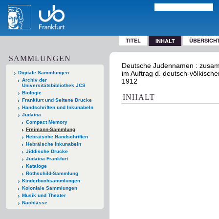
TITEL
ÜBERSICH
INHALT
SAMMLUNGEN
Deutsche Judennamen : zusamme
im Auftrag d. deutsch-völkischen
Digitale Sammlungen
Archiv der
1912
Universitätsbibliothek JCS
Biologie
INHALT
Frankfurt und Seltene Drucke
Handschriften und Inkunabeln
Judaica
Compact Memory
Freimann-Sammlung
Hebräische Handschriften
Hebräische Inkunabeln
Jiddische Drucke
Judaica Frankfurt
Kataloge
Rothschild-Sammlung
Kinderbuchsammlungen
Koloniale Sammlungen
Musik und Theater
Nachlässe