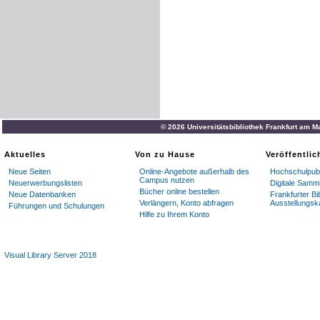
© 2026 Universitätsbibliothek Frankfurt am M
Aktuelles
Von zu Hause
Veröffentli
Neue Seiten
Online-Angebote außerhalb des
Hochschulpubl
Campus nutzen
Neuerwerbungslisten
Digitale Samm
Bücher online bestellen
Neue Datenbanken
Frankfurter Bi
Verlängern, Konto abfragen
Ausstellungsk
Führungen und Schulungen
Hilfe zu Ihrem Konto
Visual Library Server 2018