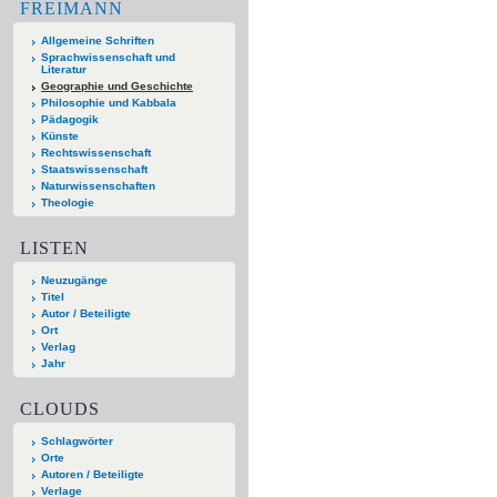
FREIMANN
Allgemeine Schriften
Sprachwissenschaft und
Literatur
Geographie und Geschichte
Philosophie und Kabbala
Pädagogik
Künste
Rechtswissenschaft
Staatswissenschaft
Naturwissenschaften
Theologie
LISTEN
Neuzugänge
Titel
Autor / Beteiligte
Ort
Verlag
Jahr
CLOUDS
Schlagwörter
Orte
Autoren / Beteiligte
Verlage