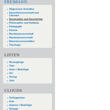
FREIMANN
Allgemeine Schriften
Sprachwissenschaft und
Literatur
Geographie und Geschichte
Philosophie und Kabbala
Pädagogik
Künste
Rechtswissenschaft
Staatswissenschaft
Naturwissenschaften
Theologie
LISTEN
Neuzugänge
Titel
Autor / Beteiligte
Ort
Verlag
Jahr
CLOUDS
Schlagwörter
Orte
Autoren / Beteiligte
Verlage