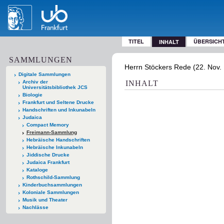
TITEL
ÜBERSICH
INHALT
SAMMLUNGEN
Herrn Stöckers Rede (22. Nov. 1
Digitale Sammlungen
Archiv der
INHALT
Universitätsbibliothek JCS
Biologie
Frankfurt und Seltene Drucke
Handschriften und Inkunabeln
Judaica
Compact Memory
Freimann-Sammlung
Hebräische Handschriften
Hebräische Inkunabeln
Jiddische Drucke
Judaica Frankfurt
Kataloge
Rothschild-Sammlung
Kinderbuchsammlungen
Koloniale Sammlungen
Musik und Theater
Nachlässe