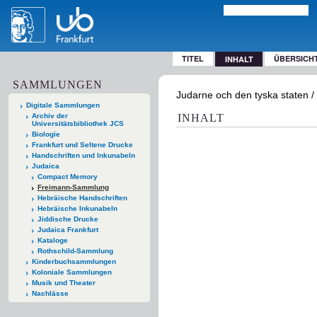
TITEL
ÜBERSICH
INHALT
SAMMLUNGEN
Judarne och den tyska staten 
Digitale Sammlungen
Archiv der
INHALT
Universitätsbibliothek JCS
Biologie
Frankfurt und Seltene Drucke
Handschriften und Inkunabeln
Judaica
Compact Memory
Freimann-Sammlung
Hebräische Handschriften
Hebräische Inkunabeln
Jiddische Drucke
Judaica Frankfurt
Kataloge
Rothschild-Sammlung
Kinderbuchsammlungen
Koloniale Sammlungen
Musik und Theater
Nachlässe