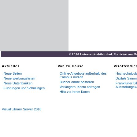
© 2026 Universitätsbibliothek Frankfurt am M
Aktuelles
Von zu Hause
Veröffentli
Neue Seiten
Online-Angebote außerhalb des
Hochschulpubl
Campus nutzen
Neuerwerbungslisten
Digitale Samm
Bücher online bestellen
Neue Datenbanken
Frankfurter Bi
Verlängern, Konto abfragen
Ausstellungsk
Führungen und Schulungen
Hilfe zu Ihrem Konto
Visual Library Server 2018