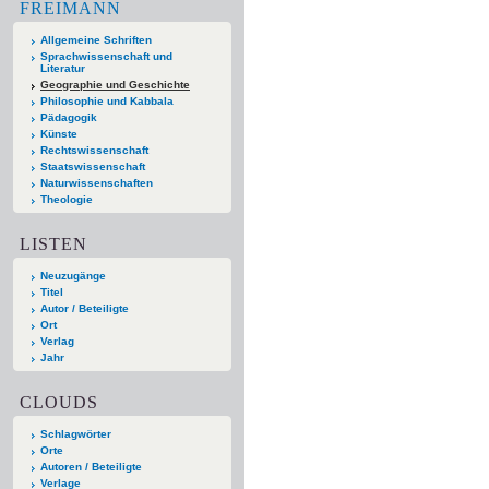
FREIMANN
Allgemeine Schriften
Sprachwissenschaft und
Literatur
Geographie und Geschichte
Philosophie und Kabbala
Pädagogik
Künste
Rechtswissenschaft
Staatswissenschaft
Naturwissenschaften
Theologie
LISTEN
Neuzugänge
Titel
Autor / Beteiligte
Ort
Verlag
Jahr
CLOUDS
Schlagwörter
Orte
Autoren / Beteiligte
Verlage