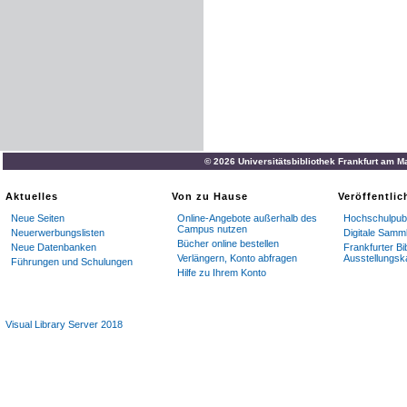
© 2026 Universitätsbibliothek Frankfurt am M
Aktuelles
Von zu Hause
Veröffentli
Neue Seiten
Online-Angebote außerhalb des
Hochschulpubl
Campus nutzen
Neuerwerbungslisten
Digitale Samm
Bücher online bestellen
Neue Datenbanken
Frankfurter Bi
Verlängern, Konto abfragen
Ausstellungsk
Führungen und Schulungen
Hilfe zu Ihrem Konto
Visual Library Server 2018