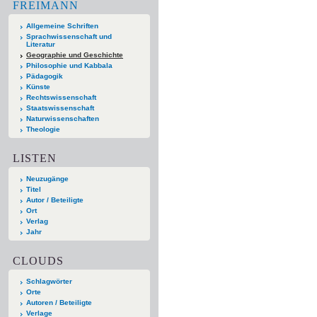
FREIMANN
Allgemeine Schriften
Sprachwissenschaft und
Literatur
Geographie und Geschichte
Philosophie und Kabbala
Pädagogik
Künste
Rechtswissenschaft
Staatswissenschaft
Naturwissenschaften
Theologie
LISTEN
Neuzugänge
Titel
Autor / Beteiligte
Ort
Verlag
Jahr
CLOUDS
Schlagwörter
Orte
Autoren / Beteiligte
Verlage