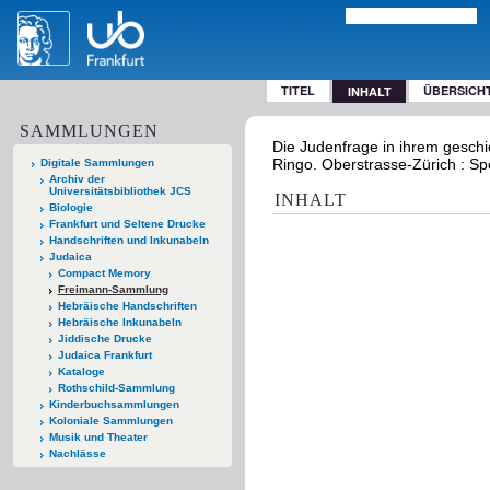
TITEL
ÜBERSICH
INHALT
SAMMLUNGEN
Die Judenfrage in ihrem gesch
Ringo. Oberstrasse-Zürich : Sp
Digitale Sammlungen
Archiv der
Universitätsbibliothek JCS
INHALT
Biologie
Frankfurt und Seltene Drucke
Handschriften und Inkunabeln
Judaica
Compact Memory
Freimann-Sammlung
Hebräische Handschriften
Hebräische Inkunabeln
Jiddische Drucke
Judaica Frankfurt
Kataloge
Rothschild-Sammlung
Kinderbuchsammlungen
Koloniale Sammlungen
Musik und Theater
Nachlässe