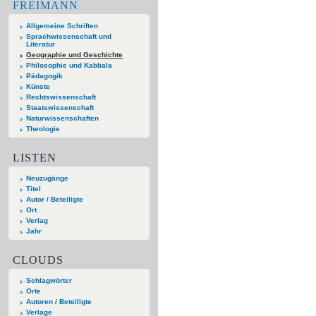
FREIMANN
Allgemeine Schriften
Sprachwissenschaft und
Literatur
Geographie und Geschichte
Philosophie und Kabbala
Pädagogik
Künste
Rechtswissenschaft
Staatswissenschaft
Naturwissenschaften
Theologie
LISTEN
Neuzugänge
Titel
Autor / Beteiligte
Ort
Verlag
Jahr
CLOUDS
Schlagwörter
Orte
Autoren / Beteiligte
Verlage