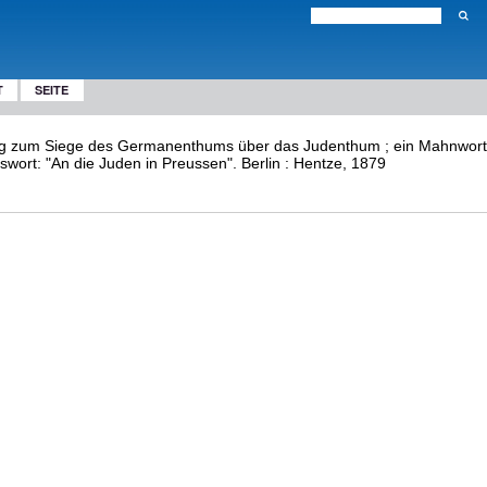
T
SEITE
g zum Siege des Germanenthums über das Judenthum ; ein Mahnwort a
swort: "An die Juden in Preussen". Berlin : Hentze, 1879