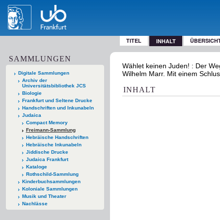
TITEL
ÜBERSICH
INHALT
SAMMLUNGEN
Wählet keinen Juden! : Der We
Wilhelm Marr. Mit einem Schlus
Digitale Sammlungen
Archiv der
Universitätsbibliothek JCS
INHALT
Biologie
Frankfurt und Seltene Drucke
Handschriften und Inkunabeln
Judaica
Compact Memory
Freimann-Sammlung
Hebräische Handschriften
Hebräische Inkunabeln
Jiddische Drucke
Judaica Frankfurt
Kataloge
Rothschild-Sammlung
Kinderbuchsammlungen
Koloniale Sammlungen
Musik und Theater
Nachlässe