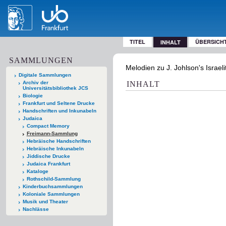
TITEL
ÜBERSICH
INHALT
SAMMLUNGEN
Melodien zu J. Johlson's Israe
Digitale Sammlungen
Archiv der
INHALT
Universitätsbibliothek JCS
Biologie
Frankfurt und Seltene Drucke
Handschriften und Inkunabeln
Judaica
Compact Memory
Freimann-Sammlung
Hebräische Handschriften
Hebräische Inkunabeln
Jiddische Drucke
Judaica Frankfurt
Kataloge
Rothschild-Sammlung
Kinderbuchsammlungen
Koloniale Sammlungen
Musik und Theater
Nachlässe