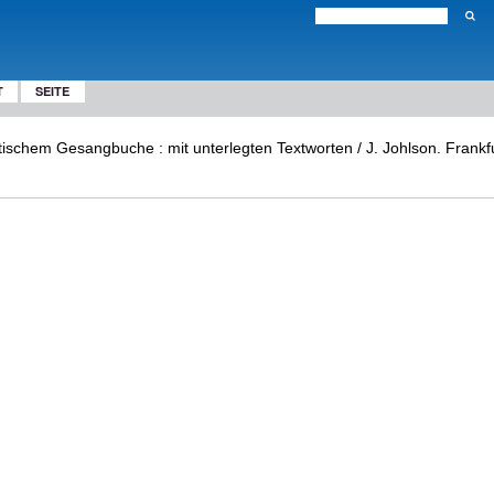
T
SEITE
litischem Gesangbuche : mit unterlegten Textworten / J. Johlson. Frank