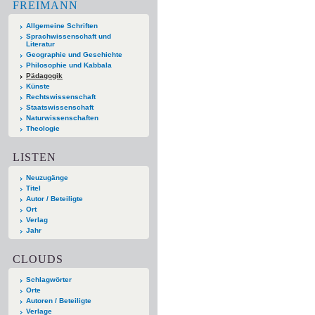
FREIMANN
Allgemeine Schriften
Sprachwissenschaft und
Literatur
Geographie und Geschichte
Philosophie und Kabbala
Pädagogik
Künste
Rechtswissenschaft
Staatswissenschaft
Naturwissenschaften
Theologie
LISTEN
Neuzugänge
Titel
Autor / Beteiligte
Ort
Verlag
Jahr
CLOUDS
Schlagwörter
Orte
Autoren / Beteiligte
Verlage