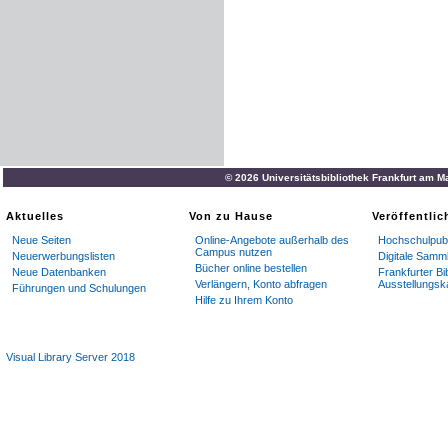
© 2026 Universitätsbibliothek Frankfurt am M
Aktuelles
Von zu Hause
Veröffentli
Neue Seiten
Online-Angebote außerhalb des
Hochschulpubl
Campus nutzen
Neuerwerbungslisten
Digitale Samm
Bücher online bestellen
Neue Datenbanken
Frankfurter Bi
Verlängern, Konto abfragen
Ausstellungsk
Führungen und Schulungen
Hilfe zu Ihrem Konto
Visual Library Server 2018