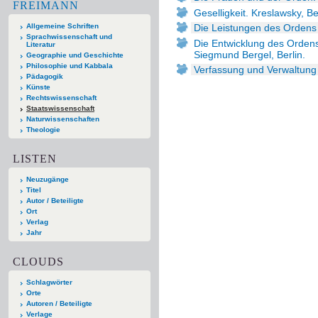
FREIMANN
Geselligkeit. Kreslawsky, Ber
Allgemeine Schriften
Die Leistungen des Ordens 
Sprachwissenschaft und
Die Entwicklung des Orden
Literatur
Siegmund Bergel, Berlin.
Geographie und Geschichte
Philosophie und Kabbala
Verfassung und Verwaltung 
Pädagogik
Künste
Rechtswissenschaft
Staatswissenschaft
Naturwissenschaften
Theologie
LISTEN
Neuzugänge
Titel
Autor / Beteiligte
Ort
Verlag
Jahr
CLOUDS
Schlagwörter
Orte
Autoren / Beteiligte
Verlage