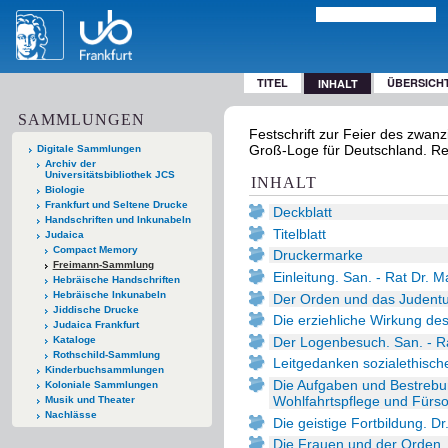
TITEL
ÜBERSICH
INHALT
SAMMLUNGEN
Festschrift zur Feier des zwan
Groß-Loge für Deutschland. Red
Digitale Sammlungen
Archiv der
Universitätsbibliothek JCS
INHALT
Biologie
Frankfurt und Seltene Drucke
Deckblatt
Handschriften und Inkunabeln
Titelblatt
Judaica
Compact Memory
Druckermarke
Freimann-Sammlung
Einleitung. San. - Rat Dr. Ma
Hebräische Handschriften
Hebräische Inkunabeln
Der Orden und das Judentum
Jiddische Drucke
Die erziehliche Wirkung des
Judaica Frankfurt
Der Logenbesuch. San. - Rat
Kataloge
Rothschild-Sammlung
Leitgedanken sozialethisch
Kinderbuchsammlungen
Die Aufgaben und Bestrebu
Koloniale Sammlungen
Wohlfahrtspflege und Fürsor
Musik und Theater
Nachlässe
Die geistige Fortbildung. Dr
Die Frauen und der Orden. S