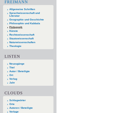
FREIMANN
Allgemeine Schriften
Sprachwissenschaft und
Literatur
Geographie und Geschichte
Philosophie und Kabbala
Pädagogik
Künste
Rechtswissenschaft
Staatswissenschaft
Naturwissenschaften
Theologie
LISTEN
Neuzugänge
Titel
Autor / Beteiligte
Ort
Verlag
Jahr
CLOUDS
Schlagwörter
Orte
Autoren / Beteiligte
Verlage