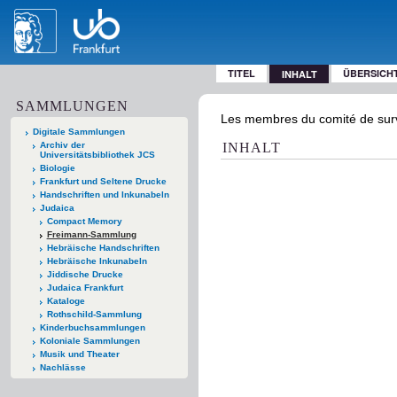
TITEL
ÜBERSICH
INHALT
SAMMLUNGEN
Les membres du comité de survei
Digitale Sammlungen
Archiv der
INHALT
Universitätsbibliothek JCS
Biologie
Frankfurt und Seltene Drucke
Handschriften und Inkunabeln
Judaica
Compact Memory
Freimann-Sammlung
Hebräische Handschriften
Hebräische Inkunabeln
Jiddische Drucke
Judaica Frankfurt
Kataloge
Rothschild-Sammlung
Kinderbuchsammlungen
Koloniale Sammlungen
Musik und Theater
Nachlässe