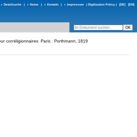
Detailsuche
|
Home
|
Kontakt
|
Impressum
|
Digitization Policy
|
[DE]
[EN]
eur corréligionnaires. Paris : Porthmann, 1819