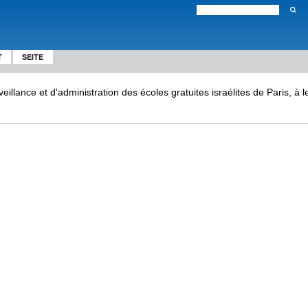
T
SEITE
llance et d'administration des écoles gratuites israélites de Paris, à l