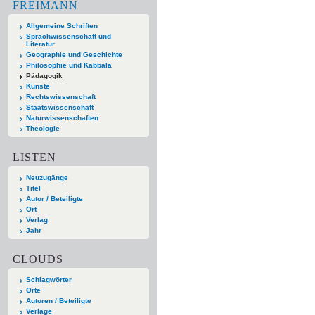
FREIMANN
Allgemeine Schriften
Sprachwissenschaft und
Literatur
Geographie und Geschichte
Philosophie und Kabbala
Pädagogik
Künste
Rechtswissenschaft
Staatswissenschaft
Naturwissenschaften
Theologie
LISTEN
Neuzugänge
Titel
Autor / Beteiligte
Ort
Verlag
Jahr
CLOUDS
Schlagwörter
Orte
Autoren / Beteiligte
Verlage