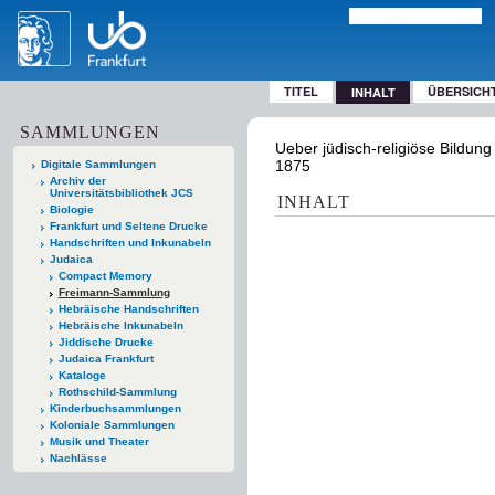
TITEL
ÜBERSICH
INHALT
SAMMLUNGEN
Ueber jüdisch-religiöse Bildung
1875
Digitale Sammlungen
Archiv der
Universitätsbibliothek JCS
INHALT
Biologie
Frankfurt und Seltene Drucke
Handschriften und Inkunabeln
Judaica
Compact Memory
Freimann-Sammlung
Hebräische Handschriften
Hebräische Inkunabeln
Jiddische Drucke
Judaica Frankfurt
Kataloge
Rothschild-Sammlung
Kinderbuchsammlungen
Koloniale Sammlungen
Musik und Theater
Nachlässe