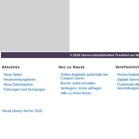
© 2026 Universitätsbibliothek Frankfurt am M
Aktuelles
Von zu Hause
Veröffentli
Neue Seiten
Online-Angebote außerhalb des
Hochschulpubl
Campus nutzen
Neuerwerbungslisten
Digitale Samm
Bücher online bestellen
Neue Datenbanken
Frankfurter Bi
Verlängern, Konto abfragen
Ausstellungsk
Führungen und Schulungen
Hilfe zu Ihrem Konto
Visual Library Server 2018