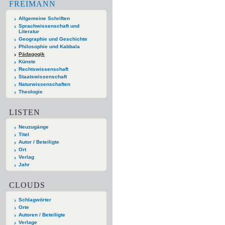
FREIMANN
Allgemeine Schriften
Sprachwissenschaft und
Literatur
Geographie und Geschichte
Philosophie und Kabbala
Pädagogik
Künste
Rechtswissenschaft
Staatswissenschaft
Naturwissenschaften
Theologie
LISTEN
Neuzugänge
Titel
Autor / Beteiligte
Ort
Verlag
Jahr
CLOUDS
Schlagwörter
Orte
Autoren / Beteiligte
Verlage