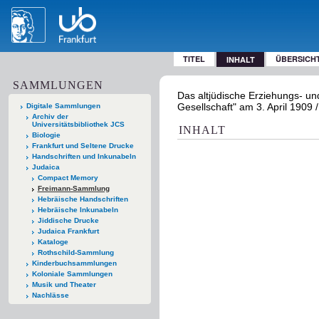
TITEL
ÜBERSICH
INHALT
SAMMLUNGEN
Das altjüdische Erziehungs- u
Gesellschaft" am 3. April 1909 /
Digitale Sammlungen
Archiv der
Universitätsbibliothek JCS
INHALT
Biologie
Frankfurt und Seltene Drucke
Handschriften und Inkunabeln
Judaica
Compact Memory
Freimann-Sammlung
Hebräische Handschriften
Hebräische Inkunabeln
Jiddische Drucke
Judaica Frankfurt
Kataloge
Rothschild-Sammlung
Kinderbuchsammlungen
Koloniale Sammlungen
Musik und Theater
Nachlässe