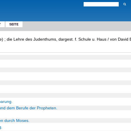
T
SEITE
) ; die Lehre des Judenthums, dargest. f. Schule u. Haus / von David E
barung.
 und dem Berufe der Propheten.
en durch Moses.
g.