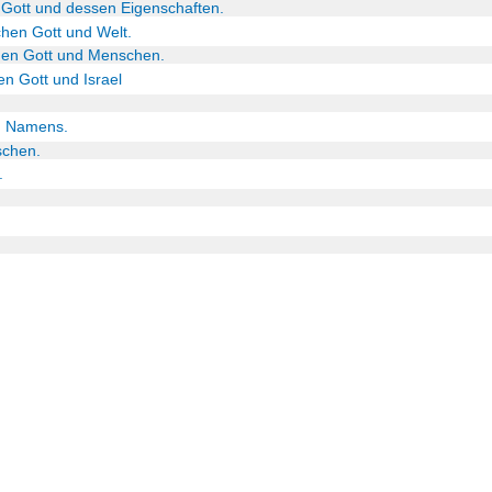
n Gott und dessen Eigenschaften.
chen Gott und Welt.
chen Gott und Menschen.
en Gott und Israel
en Namens.
schen.
.