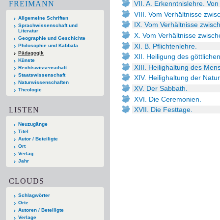
FREIMANN
VII. A. Erkenntnislehre. Vo
VIII. Vom Verhältnisse zwis
Allgemeine Schriften
IX. Vom Verhältnisse zwis
Sprachwissenschaft und
Literatur
X. Vom Verhältnisse zwisch
Geographie und Geschichte
XI. B. Pflichtenlehre.
Philosophie und Kabbala
Pädagogik
XII. Heiligung des göttlich
Künste
XIII. Heilighaltung des Men
Rechtswissenschaft
Staatswissenschaft
XIV. Heilighaltung der Natur
Naturwissenschaften
XV. Der Sabbath.
Theologie
XVI. Die Ceremonien.
LISTEN
XVII. Die Festtage.
Neuzugänge
Titel
Autor / Beteiligte
Ort
Verlag
Jahr
CLOUDS
Schlagwörter
Orte
Autoren / Beteiligte
Verlage