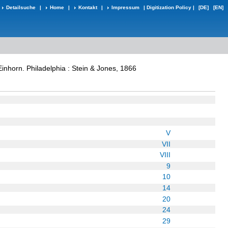
Detailsuche
|
Home
|
Kontakt
|
Impressum
|
Digitization Policy
|
[DE]
[EN]
inhorn. Philadelphia : Stein & Jones, 1866
V
VII
VIII
9
10
14
20
24
29