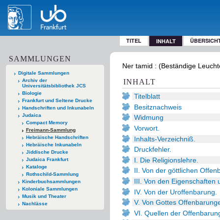
TITEL
ÜBERSICH
INHALT
SAMMLUNGEN
Ner tamid : (Beständige Leuchte
Digitale Sammlungen
Archiv der
INHALT
Universitätsbibliothek JCS
Biologie
Titelblatt
Frankfurt und Seltene Drucke
Besitznachweis
Handschriften und Inkunabeln
Judaica
Widmung
Compact Memory
Vorwort.
Freimann-Sammlung
Hebräische Handschriften
Inhalts-Verzeichniß.
Hebräische Inkunabeln
Druckfehler.
Jiddische Drucke
I. Die Religionslehre.
Judaica Frankfurt
Kataloge
II. Von der göttlichen Offen
Rothschild-Sammlung
III. Von den Eigenschaften
Kinderbuchsammlungen
Koloniale Sammlungen
IV. Von der Uroffenbarung.
Musik und Theater
V. Von Gottes Offenbarung
Nachlässe
VI. Quellen der Offenbarun