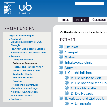
TITEL
ÜBERSICH
INHALT
SAMMLUNGEN
Methodik des jüdischen Religion
Digitale Sammlungen
Archiv der
INHALT
Universitätsbibliothek JCS
Biologie
Titelblatt
Frankfurt und Seltene Drucke
Stempel
Handschriften und Inkunabeln
Judaica
Widmung
Compact Memory
Inhaltsverzeichnis
Freimann-Sammlung
Hebräische Handschriften
Vorwort.
Hebräische Inkunabeln
I. Geschichtliches.
Jiddische Drucke
A. Die biblische Zeit.
Judaica Frankfurt
Kataloge
B. Die nachbiblische un
Rothschild-Sammlung
C. Das Mittelalter.
Kinderbuchsammlungen
Koloniale Sammlungen
D. Die Neuzeit.
Musik und Theater
II. Aufgabe und Ziel des Un
Nachlässe
A. Unterstufe.