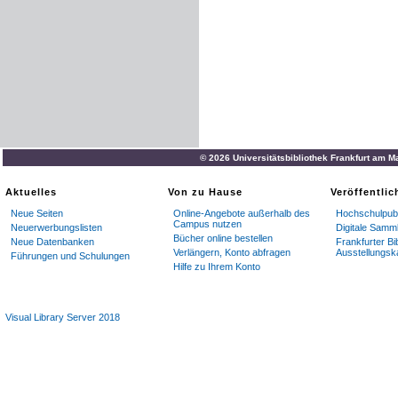
© 2026 Universitätsbibliothek Frankfurt am M
Aktuelles
Von zu Hause
Veröffentli
Neue Seiten
Online-Angebote außerhalb des
Hochschulpubl
Campus nutzen
Neuerwerbungslisten
Digitale Samm
Bücher online bestellen
Neue Datenbanken
Frankfurter Bi
Verlängern, Konto abfragen
Ausstellungsk
Führungen und Schulungen
Hilfe zu Ihrem Konto
Visual Library Server 2018