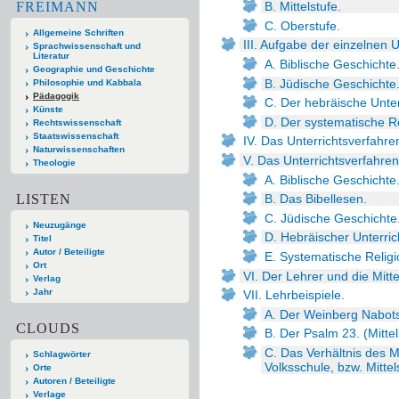
FREIMANN
B. Mittelstufe.
C. Oberstufe.
Allgemeine Schriften
III. Aufgabe der einzelnen U
Sprachwissenschaft und
Literatur
A. Biblische Geschichte
Geographie und Geschichte
B. Jüdische Geschichte
Philosophie und Kabbala
Pädagogik
C. Der hebräische Unter
Künste
D. Der systematische Re
Rechtswissenschaft
Staatswissenschaft
IV. Das Unterrichtsverfahre
Naturwissenschaften
V. Das Unterrichtsverfahren
Theologie
A. Biblische Geschichte
LISTEN
B. Das Bibellesen.
C. Jüdische Geschichte
Neuzugänge
D. Hebräischer Unterric
Titel
Autor / Beteiligte
E. Systematische Religi
Ort
VI. Der Lehrer und die Mitte
Verlag
Jahr
VII. Lehrbeispiele.
A. Der Weinberg Nabots.
CLOUDS
B. Der Psalm 23. (Mittel
C. Das Verhältnis des M
Schlagwörter
Volksschule, bzw. Mitte
Orte
Autoren / Beteiligte
Verlage