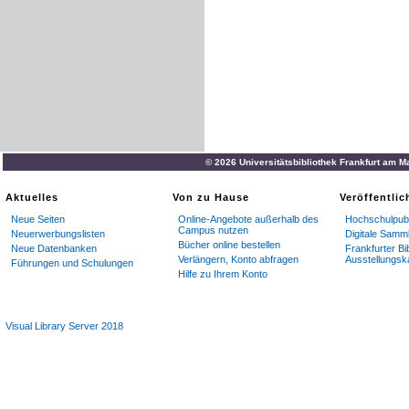
© 2026 Universitätsbibliothek Frankfurt am M
Aktuelles
Von zu Hause
Veröffentli
Neue Seiten
Online-Angebote außerhalb des
Hochschulpubl
Campus nutzen
Neuerwerbungslisten
Digitale Samm
Bücher online bestellen
Neue Datenbanken
Frankfurter Bi
Verlängern, Konto abfragen
Ausstellungsk
Führungen und Schulungen
Hilfe zu Ihrem Konto
Visual Library Server 2018