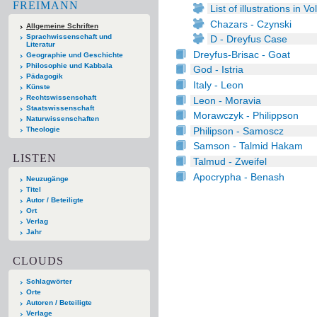
FREIMANN
List of illustrations in V
Chazars - Czynski
Allgemeine Schriften
Sprachwissenschaft und
D - Dreyfus Case
Literatur
Dreyfus-Brisac - Goat
Geographie und Geschichte
Philosophie und Kabbala
God - Istria
Pädagogik
Italy - Leon
Künste
Rechtswissenschaft
Leon - Moravia
Staatswissenschaft
Morawczyk - Philippson
Naturwissenschaften
Philipson - Samoscz
Theologie
Samson - Talmid Hakam
LISTEN
Talmud - Zweifel
Apocrypha - Benash
Neuzugänge
Titel
Autor / Beteiligte
Ort
Verlag
Jahr
CLOUDS
Schlagwörter
Orte
Autoren / Beteiligte
Verlage