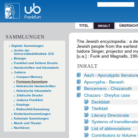
TITEL
ÜBERSICH
INHALT
SAMMLUNGEN
The Jewish encyclopedia : a desc
Jewish people from the earliest 
Digitale Sammlungen
Archiv der
Isidore Singer, projector and 
Universitätsbibliothek JCS
[u.a.] : Funk and Wagnalls, 190
Biologie
Frankfurt und Seltene Drucke
INHALT
Handschriften und Inkunabeln
Judaica
Aach - Apocalyptic literatur
Compact Memory
Apocrypha - Benash
Freimann-Sammlung
Hebräische Handschriften
Bencemero - Chazanuth
Hebräische Inkunabeln
Chazars - Dreyfus case
Jiddische Drucke
Judaica Frankfurt
Deckblatt
Kataloge
Titelblatt
Rothschild-Sammlung
Kinderbuchsammlungen
Literary Directorate
Koloniale Sammlungen
Systems of transliterati
Musik und Theater
List of abbreviations
Nachlässe
Contributors to Volume 