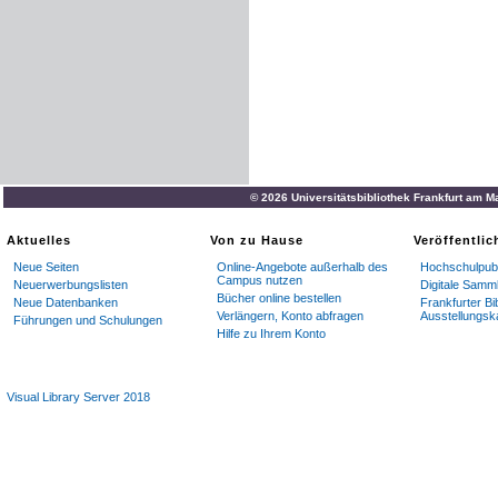
© 2026 Universitätsbibliothek Frankfurt am M
Aktuelles
Von zu Hause
Veröffentli
Neue Seiten
Online-Angebote außerhalb des
Hochschulpubl
Campus nutzen
Neuerwerbungslisten
Digitale Samm
Bücher online bestellen
Neue Datenbanken
Frankfurter Bi
Verlängern, Konto abfragen
Ausstellungsk
Führungen und Schulungen
Hilfe zu Ihrem Konto
Visual Library Server 2018