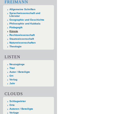
FREIMANN
Allgemeine Schriften
Sprachwissenschaft und
Literatur
Geographie und Geschichte
Philosophie und Kabbala
Pädagogik
Künste
Rechtswissenschaft
Staatswissenschaft
Naturwissenschaften
Theologie
LISTEN
Neuzugänge
Titel
Autor / Beteiligte
Ort
Verlag
Jahr
CLOUDS
Schlagwörter
Orte
Autoren / Beteiligte
Verlage