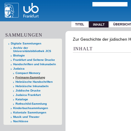
TITEL
ÜBERSICH
INHALT
SAMMLUNGEN
Zur Geschichte der jüdischen Ha
Digitale Sammlungen
Archiv der
INHALT
Universitätsbibliothek JCS
Biologie
Frankfurt und Seltene Drucke
Handschriften und Inkunabeln
Judaica
Compact Memory
Freimann-Sammlung
Hebräische Handschriften
Hebräische Inkunabeln
Jiddische Drucke
Judaica Frankfurt
Kataloge
Rothschild-Sammlung
Kinderbuchsammlungen
Koloniale Sammlungen
Musik und Theater
Nachlässe