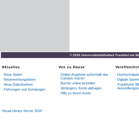
© 2026 Universitätsbibliothek Frankfurt am M
Aktuelles
Von zu Hause
Veröffentli
Neue Seiten
Online-Angebote außerhalb des
Hochschulpubl
Campus nutzen
Neuerwerbungslisten
Digitale Samm
Bücher online bestellen
Neue Datenbanken
Frankfurter Bi
Verlängern, Konto abfragen
Ausstellungsk
Führungen und Schulungen
Hilfe zu Ihrem Konto
Visual Library Server 2018