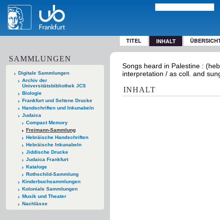
TITEL
ÜBERSICH
INHALT
SAMMLUNGEN
Songs heard in Palestine : (heb
interpretation / as coll. and s
Digitale Sammlungen
Archiv der
Universitätsbibliothek JCS
INHALT
Biologie
Frankfurt und Seltene Drucke
Handschriften und Inkunabeln
Judaica
Compact Memory
Freimann-Sammlung
Hebräische Handschriften
Hebräische Inkunabeln
Jiddische Drucke
Judaica Frankfurt
Kataloge
Rothschild-Sammlung
Kinderbuchsammlungen
Koloniale Sammlungen
Musik und Theater
Nachlässe