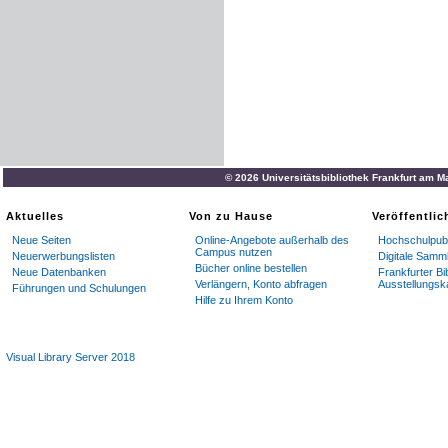
© 2026 Universitätsbibliothek Frankfurt am M
Aktuelles
Von zu Hause
Veröffentli
Neue Seiten
Online-Angebote außerhalb des
Hochschulpubl
Campus nutzen
Neuerwerbungslisten
Digitale Samm
Bücher online bestellen
Neue Datenbanken
Frankfurter Bi
Verlängern, Konto abfragen
Ausstellungsk
Führungen und Schulungen
Hilfe zu Ihrem Konto
Visual Library Server 2018