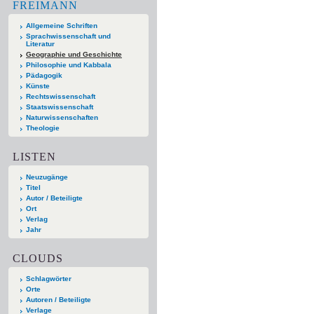
FREIMANN
Allgemeine Schriften
Sprachwissenschaft und
Literatur
Geographie und Geschichte
Philosophie und Kabbala
Pädagogik
Künste
Rechtswissenschaft
Staatswissenschaft
Naturwissenschaften
Theologie
LISTEN
Neuzugänge
Titel
Autor / Beteiligte
Ort
Verlag
Jahr
CLOUDS
Schlagwörter
Orte
Autoren / Beteiligte
Verlage