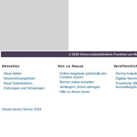
© 2026 Universitätsbibliothek Frankfurt am M
Aktuelles
Von zu Hause
Veröffentli
Neue Seiten
Online-Angebote außerhalb des
Hochschulpubl
Campus nutzen
Neuerwerbungslisten
Digitale Samm
Bücher online bestellen
Neue Datenbanken
Frankfurter Bi
Verlängern, Konto abfragen
Ausstellungsk
Führungen und Schulungen
Hilfe zu Ihrem Konto
Visual Library Server 2018