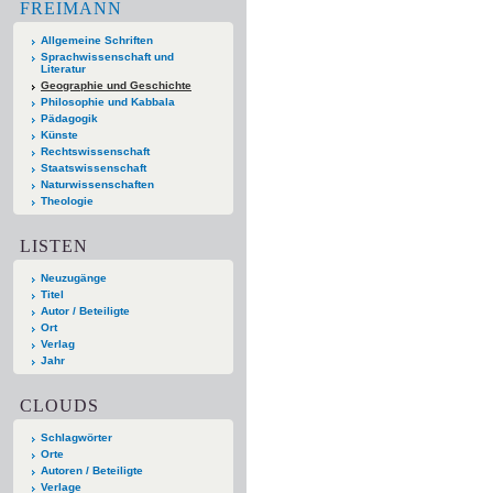
FREIMANN
Allgemeine Schriften
Sprachwissenschaft und
Literatur
Geographie und Geschichte
Philosophie und Kabbala
Pädagogik
Künste
Rechtswissenschaft
Staatswissenschaft
Naturwissenschaften
Theologie
LISTEN
Neuzugänge
Titel
Autor / Beteiligte
Ort
Verlag
Jahr
CLOUDS
Schlagwörter
Orte
Autoren / Beteiligte
Verlage