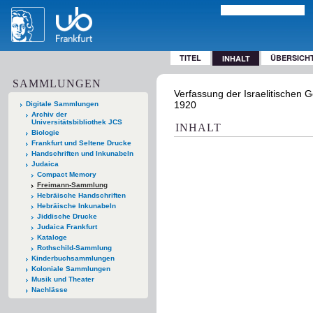
TITEL
ÜBERSICH
INHALT
SAMMLUNGEN
Verfassung der Israelitischen 
1920
Digitale Sammlungen
Archiv der
Universitätsbibliothek JCS
INHALT
Biologie
Frankfurt und Seltene Drucke
Handschriften und Inkunabeln
Judaica
Compact Memory
Freimann-Sammlung
Hebräische Handschriften
Hebräische Inkunabeln
Jiddische Drucke
Judaica Frankfurt
Kataloge
Rothschild-Sammlung
Kinderbuchsammlungen
Koloniale Sammlungen
Musik und Theater
Nachlässe