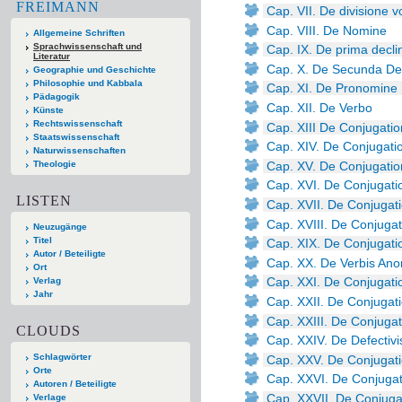
FREIMANN
Cap. VII. De divisione v
Cap. VIII. De Nomine
Allgemeine Schriften
Sprachwissenschaft und
Cap. IX. De prima decl
Literatur
Cap. X. De Secunda Dec
Geographie und Geschichte
Philosophie und Kabbala
Cap. XI. De Pronomine
Pädagogik
Cap. XII. De Verbo
Künste
Rechtswissenschaft
Cap. XIII De Conjugati
Staatswissenschaft
Cap. XIV. De Conjugati
Naturwissenschaften
Cap. XV. De Conjugatio
Theologie
Cap. XVI. De Conjugati
LISTEN
Cap. XVII. De Conjugati
Cap. XVIII. De Conjuga
Neuzugänge
Titel
Cap. XIX. De Conjugati
Autor / Beteiligte
Cap. XX. De Verbis Anom
Ort
Cap. XXI. De Conjugati
Verlag
Jahr
Cap. XXII. De Conjugati
Cap. XXIII. De Conjuga
CLOUDS
Cap. XXIV. De Defectivi
Schlagwörter
Cap. XXV. De Conjugati
Orte
Cap. XXVI. De Conjugat
Autoren / Beteiligte
Cap. XXVII. De Conjuga
Verlage