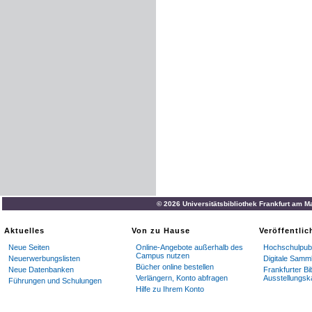
© 2026 Universitätsbibliothek Frankfurt am M
Aktuelles
Von zu Hause
Veröffentli
Neue Seiten
Online-Angebote außerhalb des
Hochschulpubl
Campus nutzen
Neuerwerbungslisten
Digitale Samm
Bücher online bestellen
Neue Datenbanken
Frankfurter Bi
Verlängern, Konto abfragen
Ausstellungsk
Führungen und Schulungen
Hilfe zu Ihrem Konto