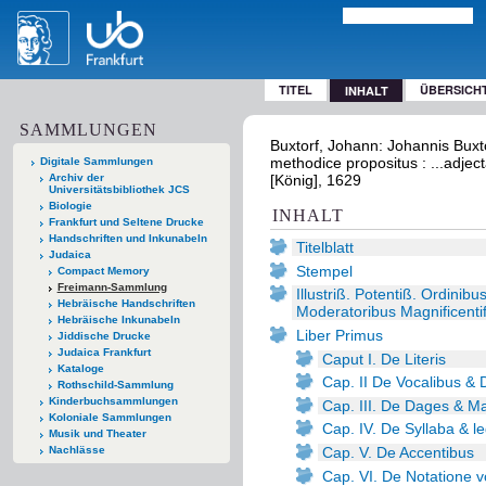
TITEL
ÜBERSICH
INHALT
SAMMLUNGEN
Buxtorf, Johann: Johannis Buxt
methodice propositus : ...adjec
Digitale Sammlungen
Archiv der
[König], 1629
Universitätsbibliothek JCS
Biologie
INHALT
Frankfurt und Seltene Drucke
Handschriften und Inkunabeln
Titelblatt
Judaica
Stempel
Compact Memory
Freimann-Sammlung
Illustriß. Potentiß. Ordini
Hebräische Handschriften
Moderatoribus Magnificentiff
Hebräische Inkunabeln
Liber Primus
Jiddische Drucke
Judaica Frankfurt
Caput I. De Literis
Kataloge
Cap. II De Vocalibus & 
Rothschild-Sammlung
Kinderbuchsammlungen
Cap. III. De Dages & M
Koloniale Sammlungen
Cap. IV. De Syllaba & l
Musik und Theater
Cap. V. De Accentibus
Nachlässe
Cap. VI. De Notatione 