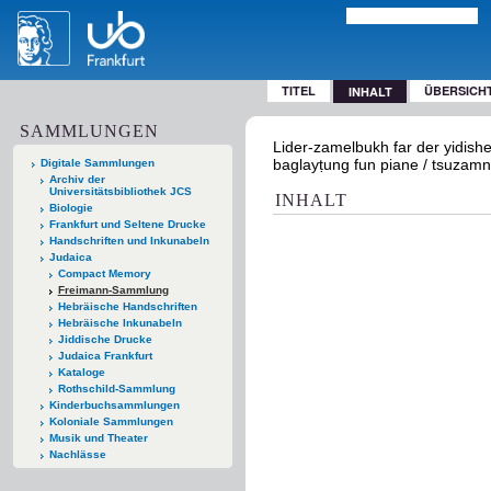
TITEL
ÜBERSICH
INHALT
SAMMLUNGEN
Lider-zamelbukh far der yidisher 
baglayṭung fun piane / tsuzamnge
Digitale Sammlungen
Archiv der
Universitätsbibliothek JCS
INHALT
Biologie
Frankfurt und Seltene Drucke
Handschriften und Inkunabeln
Judaica
Compact Memory
Freimann-Sammlung
Hebräische Handschriften
Hebräische Inkunabeln
Jiddische Drucke
Judaica Frankfurt
Kataloge
Rothschild-Sammlung
Kinderbuchsammlungen
Koloniale Sammlungen
Musik und Theater
Nachlässe