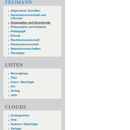
FREIMANN
Allgemeine Schriften
Sprachwissenschaft und
Literatur
Geographie und Geschichte
Philosophie und Kabbala
Pädagogik
Künste
Rechtswissenschaft
Staatswissenschaft
Naturwissenschaften
Theologie
LISTEN
Neuzugänge
Titel
Autor / Beteiligte
Ort
Verlag
Jahr
CLOUDS
Schlagwörter
Orte
Autoren / Beteiligte
Verlage