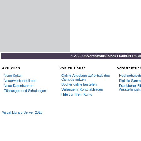
© 2026 Universitätsbibliothek Frankfurt am M
Aktuelles
Von zu Hause
Veröffentli
Neue Seiten
Online-Angebote außerhalb des
Hochschulpubl
Campus nutzen
Neuerwerbungslisten
Digitale Samm
Bücher online bestellen
Neue Datenbanken
Frankfurter Bi
Verlängern, Konto abfragen
Ausstellungsk
Führungen und Schulungen
Hilfe zu Ihrem Konto
Visual Library Server 2018