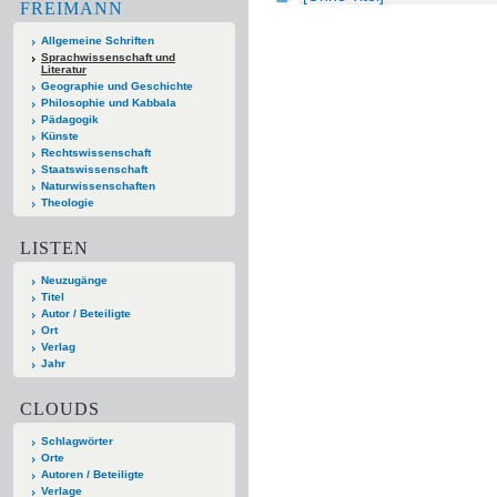
FREIMANN
Allgemeine Schriften
Sprachwissenschaft und
Literatur
Geographie und Geschichte
Philosophie und Kabbala
Pädagogik
Künste
Rechtswissenschaft
Staatswissenschaft
Naturwissenschaften
Theologie
LISTEN
Neuzugänge
Titel
Autor / Beteiligte
Ort
Verlag
Jahr
CLOUDS
Schlagwörter
Orte
Autoren / Beteiligte
Verlage