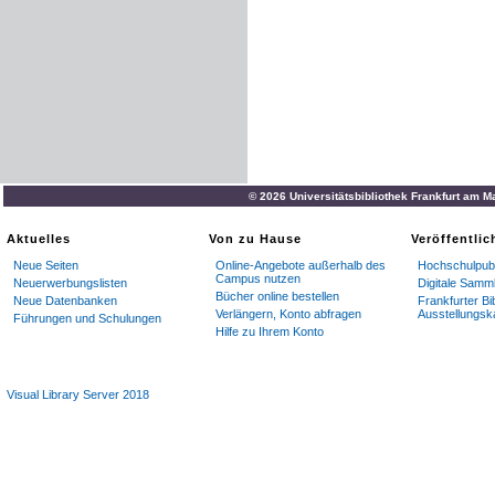
© 2026 Universitätsbibliothek Frankfurt am M
Aktuelles
Von zu Hause
Veröffentli
Neue Seiten
Online-Angebote außerhalb des
Hochschulpubl
Campus nutzen
Neuerwerbungslisten
Digitale Samm
Bücher online bestellen
Neue Datenbanken
Frankfurter Bi
Verlängern, Konto abfragen
Ausstellungsk
Führungen und Schulungen
Hilfe zu Ihrem Konto
Visual Library Server 2018