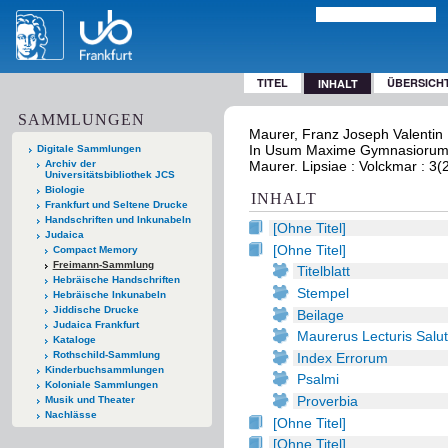
TITEL
ÜBERSICH
INHALT
SAMMLUNGEN
Maurer, Franz Joseph Valentin
In Usum Maxime Gymnasiorum Et
Digitale Sammlungen
Archiv der
Maurer. Lipsiae : Volckmar : 3(
Universitätsbibliothek JCS
Biologie
INHALT
Frankfurt und Seltene Drucke
Handschriften und Inkunabeln
[Ohne Titel]
Judaica
[Ohne Titel]
Compact Memory
Freimann-Sammlung
Titelblatt
Hebräische Handschriften
Stempel
Hebräische Inkunabeln
Jiddische Drucke
Beilage
Judaica Frankfurt
Maurerus Lecturis Salu
Kataloge
Rothschild-Sammlung
Index Errorum
Kinderbuchsammlungen
Psalmi
Koloniale Sammlungen
Proverbia
Musik und Theater
Nachlässe
[Ohne Titel]
[Ohne Titel]