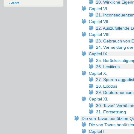
20. Wirkliche Eige
Jahre
Capitel VI.
21. Inconsequenzen
Capitel VII.
22. Auszufüllende 
Capitel VIII.
23. Gebrauch von 
24. Vermeidung der
Capitel IX
25. Berücksichtigu
26. Leviticus
Capitel X.
27. Spuren aggadis
28. Exodus
29. Deuteronomium
Capitel XI.
30. Tavus' Verhältn
31. Fortsetzung
Die von Tavus benützten Que
Die von Tavus benützt
Capitel I.