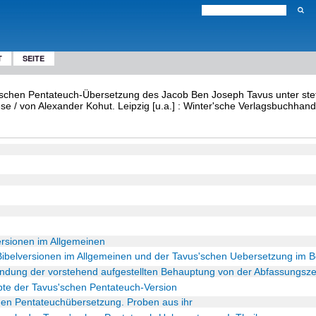
T
SEITE
ischen Pentateuch-Übersetzung des Jacob Ben Joseph Tavus unter steti
se / von Alexander Kohut. Leipzig [u.a.] : Winter'sche Verlagsbuchhan
ersionen im Allgemeinen
Bibelversionen im Allgemeinen und der Tavus'schen Uebersetzung im 
ündung der vorstehend aufgestellten Behauptung von der Abfassungsz
te der Tavus'schen Pentateuch-Version
hen Pentateuchübersetzung. Proben aus ihr