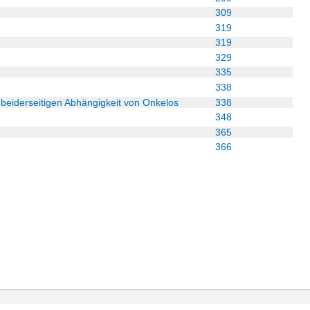
309
319
319
329
335
338
 beiderseitigen Abhängigkeit von Onkelos
338
348
365
366