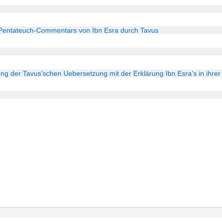
Pentateuch-Commentars von Ibn Esra durch Tavus
g der Tavus'schen Uebersetzung mit der Erklärung Ibn Esra's in ihrer