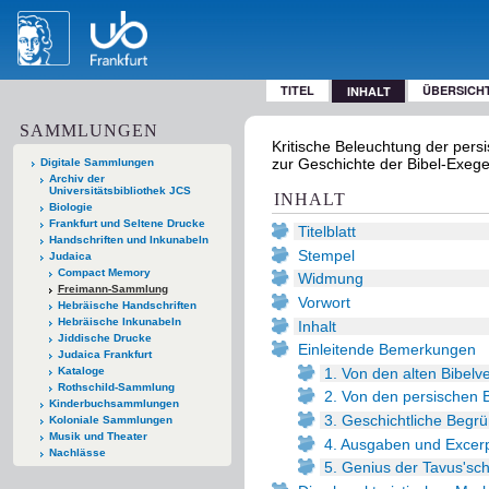
TITEL
ÜBERSICH
INHALT
SAMMLUNGEN
Kritische Beleuchtung der pers
zur Geschichte der Bibel-Exege
Digitale Sammlungen
Archiv der
Universitätsbibliothek JCS
INHALT
Biologie
Frankfurt und Seltene Drucke
Titelblatt
Handschriften und Inkunabeln
Stempel
Judaica
Compact Memory
Widmung
Freimann-Sammlung
Vorwort
Hebräische Handschriften
Hebräische Inkunabeln
Inhalt
Jiddische Drucke
Einleitende Bemerkungen
Judaica Frankfurt
1. Von den alten Bibelv
Kataloge
Rothschild-Sammlung
2. Von den persischen 
Kinderbuchsammlungen
3. Geschichtliche Begr
Koloniale Sammlungen
Musik und Theater
4. Ausgaben und Excerp
Nachlässe
5. Genius der Tavus'sc