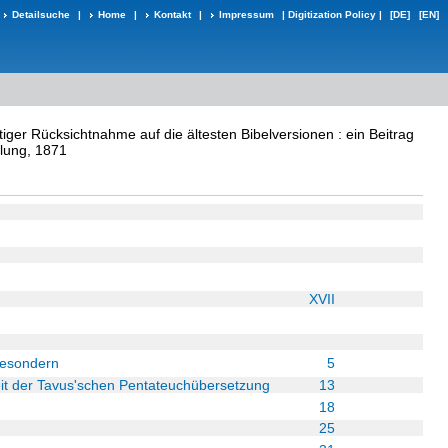
Detailsuche
|
Home
|
Kontakt
|
Impressum
|
Digitization Policy
|
[DE]
[EN]
ger Rücksichtnahme auf die ältesten Bibelversionen : ein Beitrag
dlung, 1871
XVII
Besondern
5
eit der Tavus'schen Pentateuchübersetzung
13
18
25