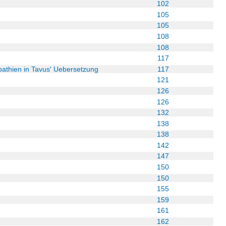
102
105
105
108
108
117
thien in Tavus' Uebersetzung
117
121
126
126
132
138
138
142
147
150
150
155
159
161
162