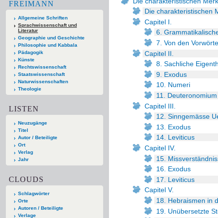
Die charakteristischen Mer
FREIMANN
Die charakteristische
Allgemeine Schriften
Capitel I.
Sprachwissenschaft und
Literatur
6. Grammatikalisch
Geographie und Geschichte
7. Von den Vorwört
Philosophie und Kabbala
Capitel II.
Pädagogik
Künste
8. Sachliche Eigent
Rechtswissenschaft
9. Exodus
Staatswissenschaft
Naturwissenschaften
10. Numeri
Theologie
11. Deuteronomium
Capitel III.
LISTEN
12. Sinngemässe U
Neuzugänge
13. Exodus
Titel
14. Leviticus
Autor / Beteiligte
Ort
Capitel IV.
Verlag
15. Missverständnis
Jahr
16. Exodus
CLOUDS
17. Leviticus
Capitel V.
Schlagwörter
18. Hebraismen in 
Orte
Autoren / Beteiligte
19. Unübersetzte St
Verlage