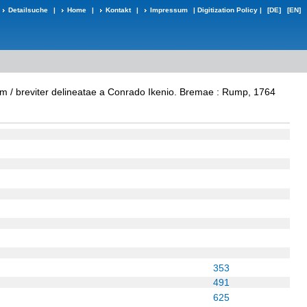
Detailsuche
|
Home
|
Kontakt
|
Impressum
|
Digitization Policy
|
[DE]
[EN]
m / breviter delineatae a Conrado Ikenio. Bremae : Rump, 1764
353
491
625