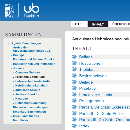
TITEL
ÜBERSICH
INHALT
SAMMLUNGEN
Antiquitates Hebraicae secund
Digitale Sammlungen
Archiv der
INHALT
Universitätsbibliothek JCS
Biologie
Beilage
Frankfurt und Seltene Drucke
Illustrationen
Handschriften und Inkunabeln
Judaica
Titelblatt
Compact Memory
Besitznachweis
Freimann-Sammlung
Hebräische Handschriften
Beilage
Hebräische Inkunabeln
Praefatio
Jiddische Drucke
Inhaltsverzeichnis
Judaica Frankfurt
Kataloge
Prolegomena
Rothschild-Sammlung
Partis I. De Statu Ecclesiast
Kinderbuchsammlungen
Koloniale Sammlungen
Partis II. De Statu Politico
Musik und Theater
Partsis III. De Statu Oecon
Nachlässe
Index