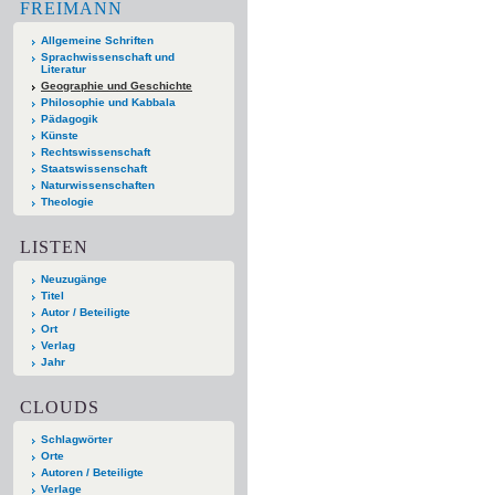
FREIMANN
Allgemeine Schriften
Sprachwissenschaft und
Literatur
Geographie und Geschichte
Philosophie und Kabbala
Pädagogik
Künste
Rechtswissenschaft
Staatswissenschaft
Naturwissenschaften
Theologie
LISTEN
Neuzugänge
Titel
Autor / Beteiligte
Ort
Verlag
Jahr
CLOUDS
Schlagwörter
Orte
Autoren / Beteiligte
Verlage