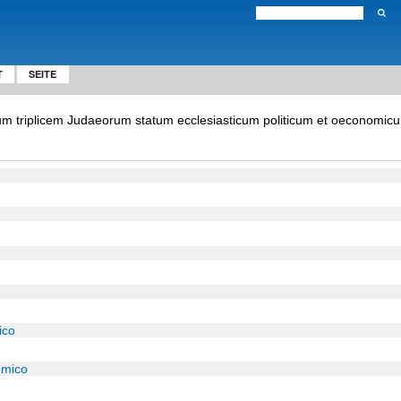
T
SEITE
um triplicem Judaeorum statum ecclesiasticum politicum et oeconomicu
ico
omico