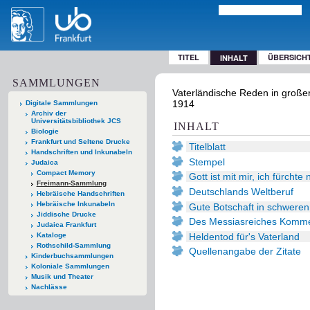
TITEL
ÜBERSICH
INHALT
SAMMLUNGEN
Vaterländische Reden in großer 
1914
Digitale Sammlungen
Archiv der
Universitätsbibliothek JCS
INHALT
Biologie
Frankfurt und Seltene Drucke
Titelblatt
Handschriften und Inkunabeln
Stempel
Judaica
Compact Memory
Gott ist mit mir, ich fürchte 
Freimann-Sammlung
Deutschlands Weltberuf
Hebräische Handschriften
Hebräische Inkunabeln
Gute Botschaft in schwere
Jiddische Drucke
Des Messiasreiches Komm
Judaica Frankfurt
Heldentod für's Vaterland
Kataloge
Rothschild-Sammlung
Quellenangabe der Zitate
Kinderbuchsammlungen
Koloniale Sammlungen
Musik und Theater
Nachlässe