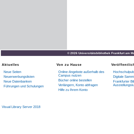
© 2026 Universitätsbibliothek Frankfurt am M
Aktuelles
Von zu Hause
Veröffentli
Neue Seiten
Online-Angebote außerhalb des
Hochschulpubl
Campus nutzen
Neuerwerbungslisten
Digitale Samm
Bücher online bestellen
Neue Datenbanken
Frankfurter Bi
Verlängern, Konto abfragen
Ausstellungsk
Führungen und Schulungen
Hilfe zu Ihrem Konto
Visual Library Server 2018