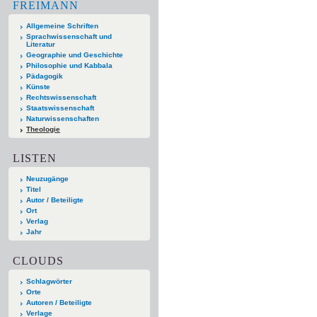
FREIMANN
Allgemeine Schriften
Sprachwissenschaft und
Literatur
Geographie und Geschichte
Philosophie und Kabbala
Pädagogik
Künste
Rechtswissenschaft
Staatswissenschaft
Naturwissenschaften
Theologie
LISTEN
Neuzugänge
Titel
Autor / Beteiligte
Ort
Verlag
Jahr
CLOUDS
Schlagwörter
Orte
Autoren / Beteiligte
Verlage