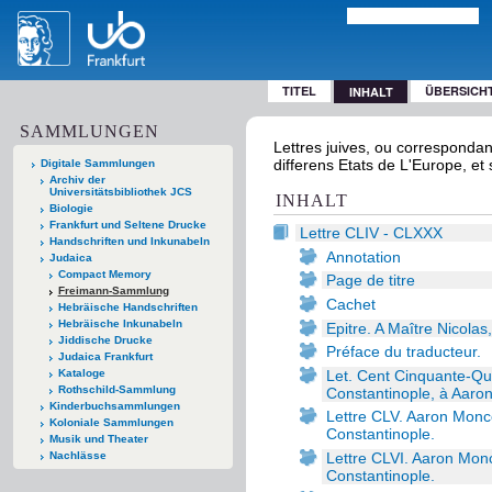
TITEL
ÜBERSICH
INHALT
SAMMLUNGEN
Lettres juives, ou correspondan
differens Etats de L'Europe, et
Digitale Sammlungen
Archiv der
Universitätsbibliothek JCS
INHALT
Biologie
Frankfurt und Seltene Drucke
Lettre CLIV - CLXXX
Handschriften und Inkunabeln
Annotation
Judaica
Compact Memory
Page de titre
Freimann-Sammlung
Cachet
Hebräische Handschriften
Hebräische Inkunabeln
Epitre. A Maître Nicolas
Jiddische Drucke
Préface du traducteur.
Judaica Frankfurt
Let. Cent Cinquante-Qua
Kataloge
Rothschild-Sammlung
Constantinople, à Aaro
Kinderbuchsammlungen
Lettre CLV. Aaron Monce
Koloniale Sammlungen
Constantinople.
Musik und Theater
Lettre CLVI. Aaron Monc
Nachlässe
Constantinople.