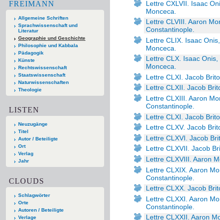
Lettre CXLVII. Isaac On
FREIMANN
Monceca.
Allgemeine Schriften
Lettre CLVIII. Aaron Mo
Sprachwissenschaft und
Constantinople.
Literatur
Geographie und Geschichte
Lettre CLIX. Isaac Onis
Philosophie und Kabbala
Monceca.
Pädagogik
Lettre CLX. Isaac Onis,
Künste
Monceca.
Rechtswissenschaft
Staatswissenschaft
Lettre CLXI. Jacob Brit
Naturwissenschaften
Lettre CLXII. Jacob Bri
Theologie
Lettre CLXIII. Aaron Mo
Constantinople.
LISTEN
Lettre CLXI. Jacob Brit
Neuzugänge
Lettre CLXV. Jacob Bri
Titel
Lettre CLXVI. Jacob Br
Autor / Beteiligte
Ort
Lettre CLXVII. Jacob Br
Verlag
Lettre CLXVIII. Aaron M
Jahr
Lettre CLXIX. Aaron Mon
Constantinople.
CLOUDS
Lettre CLXX. Jacob Bri
Schlagwörter
Lettre CLXXI. Aaron Mon
Orte
Constantinople.
Autoren / Beteiligte
Lettre CLXXII. Aaron Mo
Verlage