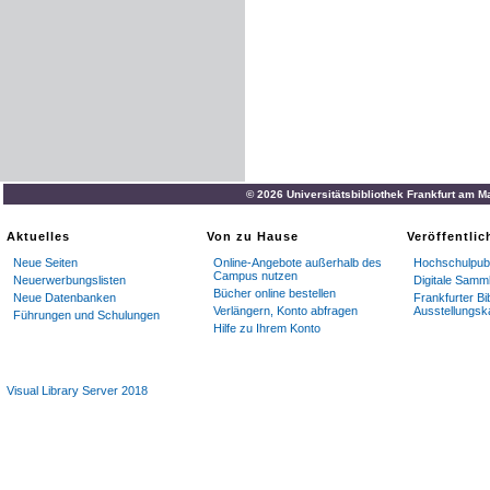
© 2026 Universitätsbibliothek Frankfurt am M
Aktuelles
Von zu Hause
Veröffentli
Neue Seiten
Online-Angebote außerhalb des
Hochschulpubl
Campus nutzen
Neuerwerbungslisten
Digitale Samm
Bücher online bestellen
Neue Datenbanken
Frankfurter Bi
Verlängern, Konto abfragen
Ausstellungsk
Führungen und Schulungen
Hilfe zu Ihrem Konto
Visual Library Server 2018