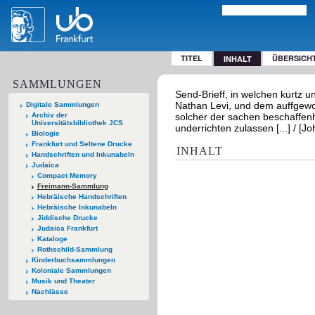
TITEL
ÜBERSICH
INHALT
SAMMLUNGEN
Send-Brieff, in welchen kurtz u
Nathan Levi, und dem auffgewor
Digitale Sammlungen
Archiv der
solcher der sachen beschaffenh
Universitätsbibliothek JCS
underrichten zulassen [...] / [J
Biologie
Frankfurt und Seltene Drucke
INHALT
Handschriften und Inkunabeln
Judaica
Compact Memory
Freimann-Sammlung
Hebräische Handschriften
Hebräische Inkunabeln
Jiddische Drucke
Judaica Frankfurt
Kataloge
Rothschild-Sammlung
Kinderbuchsammlungen
Koloniale Sammlungen
Musik und Theater
Nachlässe