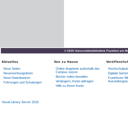
© 2026 Universitätsbibliothek Frankfurt am M
Aktuelles
Von zu Hause
Veröffentli
Neue Seiten
Online-Angebote außerhalb des
Hochschulpubl
Campus nutzen
Neuerwerbungslisten
Digitale Samm
Bücher online bestellen
Neue Datenbanken
Frankfurter Bi
Verlängern, Konto abfragen
Ausstellungsk
Führungen und Schulungen
Hilfe zu Ihrem Konto
Visual Library Server 2018