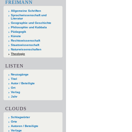
FREIMANN
Allgemeine Schriften
Sprachwissenschaft und
Literatur
Geographie und Geschichte
Philosophie und Kabbala
Pädagogik
Künste
Rechtswissenschaft
Staatswissenschaft
Naturwissenschaften
Theologie
LISTEN
Neuzugänge
Titel
Autor / Beteiligte
Ort
Verlag
Jahr
CLOUDS
Schlagwörter
Orte
Autoren / Beteiligte
Verlage