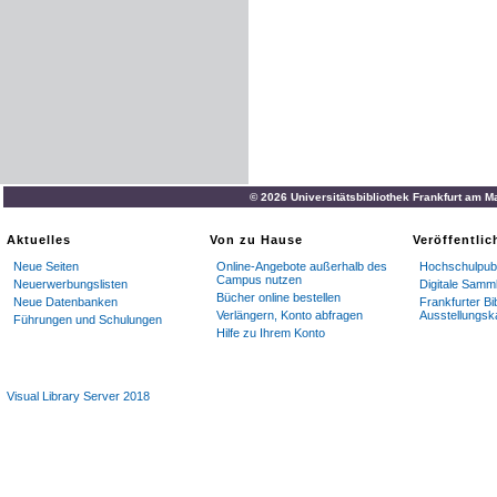
© 2026 Universitätsbibliothek Frankfurt am M
Aktuelles
Von zu Hause
Veröffentli
Neue Seiten
Online-Angebote außerhalb des
Hochschulpubl
Campus nutzen
Neuerwerbungslisten
Digitale Samm
Bücher online bestellen
Neue Datenbanken
Frankfurter Bi
Verlängern, Konto abfragen
Ausstellungsk
Führungen und Schulungen
Hilfe zu Ihrem Konto
Visual Library Server 2018