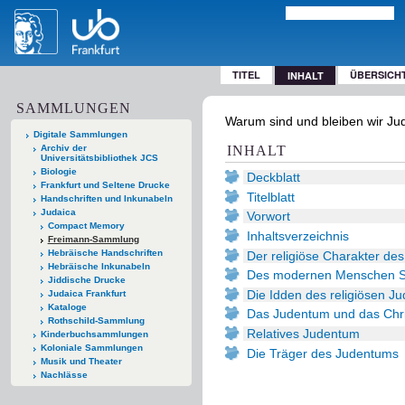
TITEL
ÜBERSICH
INHALT
SAMMLUNGEN
Warum sind und bleiben wir Jude
Digitale Sammlungen
Archiv der
INHALT
Universitätsbibliothek JCS
Biologie
Deckblatt
Frankfurt und Seltene Drucke
Titelblatt
Handschriften und Inkunabeln
Judaica
Vorwort
Compact Memory
Inhaltsverzeichnis
Freimann-Sammlung
Hebräische Handschriften
Der religiöse Charakter de
Hebräische Inkunabeln
Des modernen Menschen Ste
Jiddische Drucke
Die Idden des religiösen J
Judaica Frankfurt
Kataloge
Das Judentum und das Chr
Rothschild-Sammlung
Relatives Judentum
Kinderbuchsammlungen
Koloniale Sammlungen
Die Träger des Judentums
Musik und Theater
Nachlässe