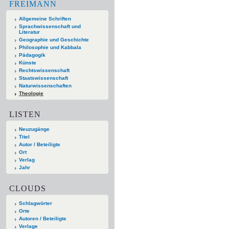
FREIMANN
Allgemeine Schriften
Sprachwissenschaft und
Literatur
Geographie und Geschichte
Philosophie und Kabbala
Pädagogik
Künste
Rechtswissenschaft
Staatswissenschaft
Naturwissenschaften
Theologie
LISTEN
Neuzugänge
Titel
Autor / Beteiligte
Ort
Verlag
Jahr
CLOUDS
Schlagwörter
Orte
Autoren / Beteiligte
Verlage