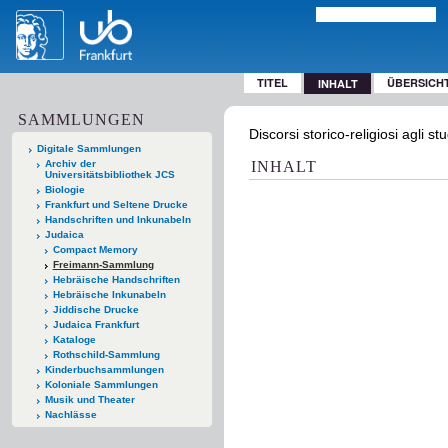
TITEL
ÜBERSICH
INHALT
SAMMLUNGEN
Discorsi storico-religiosi agli s
Digitale Sammlungen
Archiv der
INHALT
Universitätsbibliothek JCS
Biologie
Frankfurt und Seltene Drucke
Handschriften und Inkunabeln
Judaica
Compact Memory
Freimann-Sammlung
Hebräische Handschriften
Hebräische Inkunabeln
Jiddische Drucke
Judaica Frankfurt
Kataloge
Rothschild-Sammlung
Kinderbuchsammlungen
Koloniale Sammlungen
Musik und Theater
Nachlässe