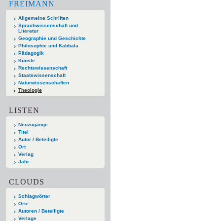
FREIMANN
Allgemeine Schriften
Sprachwissenschaft und
Literatur
Geographie und Geschichte
Philosophie und Kabbala
Pädagogik
Künste
Rechtswissenschaft
Staatswissenschaft
Naturwissenschaften
Theologie
LISTEN
Neuzugänge
Titel
Autor / Beteiligte
Ort
Verlag
Jahr
CLOUDS
Schlagwörter
Orte
Autoren / Beteiligte
Verlage