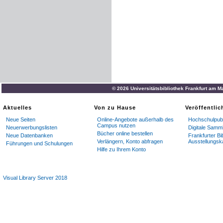
© 2026 Universitätsbibliothek Frankfurt am M
Aktuelles
Von zu Hause
Veröffentli
Neue Seiten
Online-Angebote außerhalb des
Hochschulpubl
Campus nutzen
Neuerwerbungslisten
Digitale Samm
Bücher online bestellen
Neue Datenbanken
Frankfurter Bi
Verlängern, Konto abfragen
Ausstellungsk
Führungen und Schulungen
Hilfe zu Ihrem Konto
Visual Library Server 2018