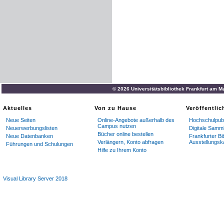
© 2026 Universitätsbibliothek Frankfurt am M
Aktuelles
Von zu Hause
Veröffentli
Neue Seiten
Online-Angebote außerhalb des
Hochschulpubl
Campus nutzen
Neuerwerbungslisten
Digitale Samm
Bücher online bestellen
Neue Datenbanken
Frankfurter Bi
Verlängern, Konto abfragen
Ausstellungsk
Führungen und Schulungen
Hilfe zu Ihrem Konto
Visual Library Server 2018