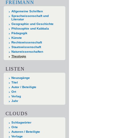
FREIMANN
Allgemeine Schriften
Sprachwissenschaft und
Literatur
Geographie und Geschichte
Philosophie und Kabbala
Pädagogik
Künste
Rechtswissenschaft
Staatswissenschaft
Naturwissenschaften
Theologie
LISTEN
Neuzugänge
Titel
Autor / Beteiligte
Ort
Verlag
Jahr
CLOUDS
Schlagwörter
Orte
Autoren / Beteiligte
Verlage