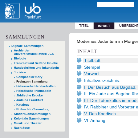
TITEL
ÜBERSICH
INHALT
SAMMLUNGEN
Modernes Judentum im Morgen-
Digitale Sammlungen
Archiv der
INHALT
Universitätsbibliothek JCS
Biologie
Titelblatt
Frankfurt und Seltene Drucke
Stempel
Handschriften und Inkunabeln
Judaica
Vorwort.
Compact Memory
Inhaltsverzeichnis.
Freimann-Sammlung
Hebräische Handschriften
I. Der Besuch aus Bagdad.
Hebräische Inkunabeln
II. Ein Jude aus Bagdad ü
Jiddische Drucke
III. Der Totenkultus im mo
Judaica Frankfurt
Kataloge
IV. Rabbiner und Vorbeter ei
Rothschild-Sammlung
V. Das Kaddisch.
Kinderbuchsammlungen
Koloniale Sammlungen
VI. Anhang.
Musik und Theater
Nachlässe